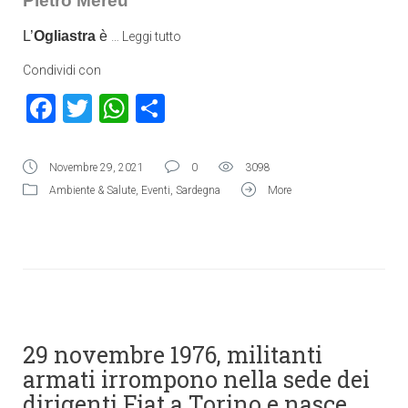
Pietro Mereu
L’
Ogliastra
è
…
Leggi tutto
Condividi con
Facebook
Twitter
WhatsApp
Condividi
Novembre 29, 2021
0
3098
Ambiente & Salute
,
Eventi
,
Sardegna
More
29 novembre 1976, militanti
armati irrompono nella sede dei
dirigenti Fiat a Torino e nasce