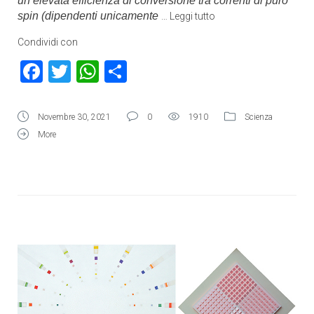
un’elevata efficienza di conversione tra correnti di puro
spin (dipendenti unicamente
…
Leggi tutto
Condividi con
Facebook
Twitter
WhatsApp
Condividi
Novembre 30, 2021
0
1910
Scienza
More