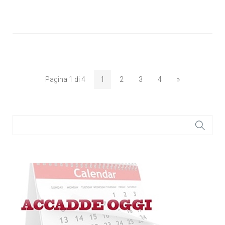
Pagina 1 di 4
1
2
3
4
»