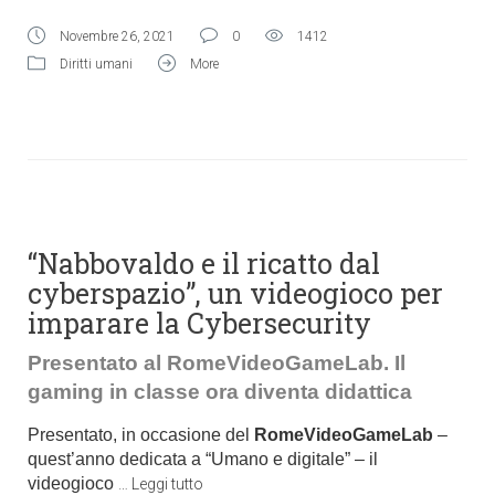
Novembre 26, 2021
0
1412
Diritti umani
More
“Nabbovaldo e il ricatto dal
cyberspazio”, un videogioco per
imparare la Cybersecurity
Presentato al RomeVideoGameLab. Il
gaming in classe ora diventa didattica
Presentato, in occasione del
RomeVideoGameLab
–
quest’anno dedicata a “Umano e digitale” – il
videogioco
…
Leggi tutto