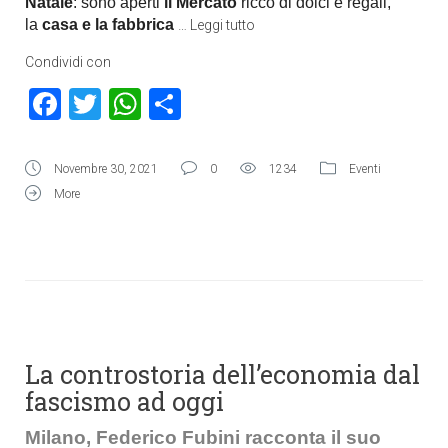
Natale
: sono aperti
il Mercato
ricco di dolci e regali,
la
casa e la fabbrica
…
Leggi tutto
Condividi con
Facebook
Twitter
WhatsApp
Condividi
Novembre 30, 2021
0
1234
Eventi
More
La controstoria dell’economia dal
fascismo ad oggi
Milano, Federico Fubini racconta il suo