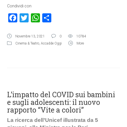
Condividi con
Facebook
Twitter
WhatsApp
Condividi
Novembre 13, 2021
0
10784
Cinema & Teatro
,
Accadde Oggi
More
L’impatto del COVID sui bambini
e sugli adolescenti: il nuovo
rapporto “Vite a colori”
La ricerca dell’Unicef illustrata da 5