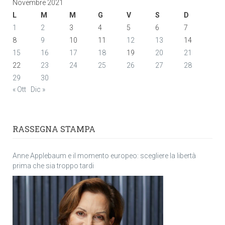
Novembre 2021
L
M
M
G
V
S
D
1
2
3
4
5
6
7
8
9
10
11
12
13
14
15
16
17
18
19
20
21
22
23
24
25
26
27
28
29
30
« Ott
Dic »
RASSEGNA STAMPA
Anne Applebaum e il momento europeo: scegliere la libertà
prima che sia troppo tardi