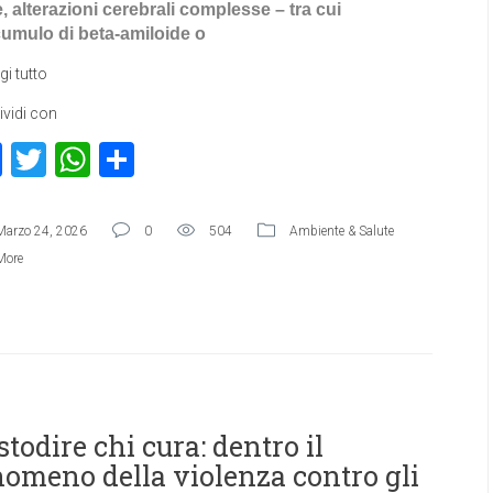
, alterazioni cerebrali complesse – tra cui
cumulo di beta-amiloide o
gi tutto
vidi con
Facebook
Twitter
WhatsApp
Condividi
Marzo 24, 2026
0
504
Ambiente & Salute
More
todire chi cura: dentro il
nomeno della violenza contro gli