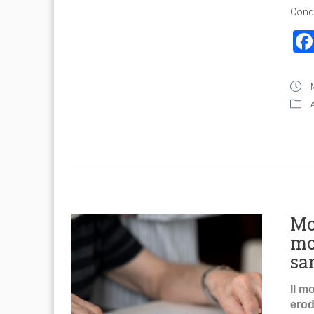
Condi
Mo
mo
sa
Il m
erod