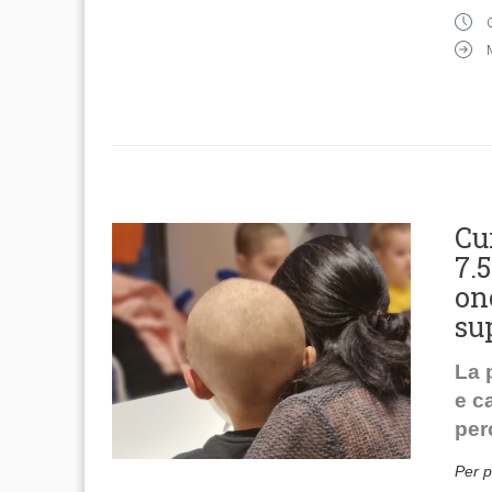
Cu
7.
on
su
La 
e c
per
Per p