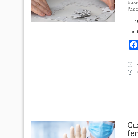
base
l’ac
…
Leg
Condi
Cus
fe