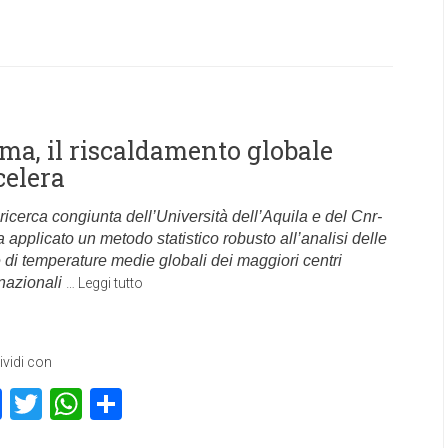
ima, il riscaldamento globale
celera
ricerca congiunta dell’Università dell’Aquila e del Cnr-
a applicato un metodo statistico robusto all’analisi delle
e di temperature medie globali dei maggiori centri
rnazionali
…
Leggi tutto
vidi con
Facebook
Twitter
WhatsApp
Condividi