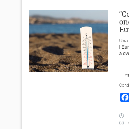
“C
ond
Eu
Una n
l’Eu
a ov
…
Leg
Condi