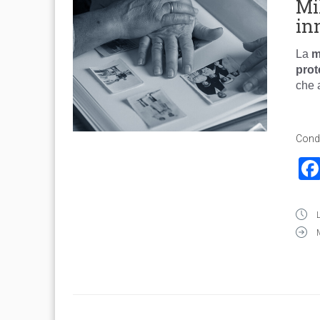
Mi
in
La
m
prot
che 
Condi