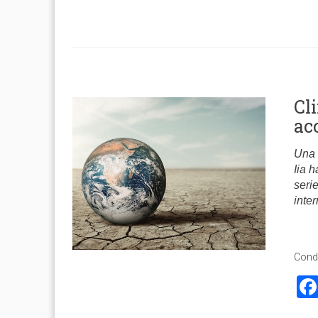
Cl
ac
Una 
Iia h
seri
inte
Condi