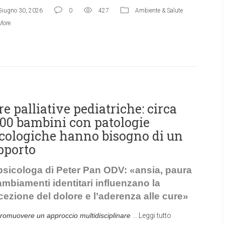
Giugno 30, 2026
0
427
Ambiente & Salute
More
re palliative pediatriche: circa
500 bambini con patologie
cologiche hanno bisogno di un
pporto
psicologa di Peter Pan ODV: «ansia, paura
ambiamenti identitari influenzano la
cezione del dolore e l’aderenza alle cure»
romuovere un approccio multidisciplinare
…
Leggi tutto