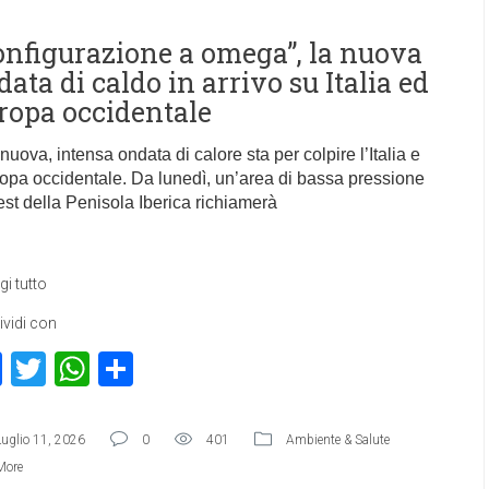
onfigurazione a omega”, la nuova
ata di caldo in arrivo su Italia ed
ropa occidentale
uova, intensa ondata di calore sta per colpire l’Italia e
ropa occidentale. Da lunedì, un’area di bassa pressione
est della Penisola Iberica richiamerà
gi tutto
vidi con
Facebook
Twitter
WhatsApp
Condividi
Luglio 11, 2026
0
401
Ambiente & Salute
More