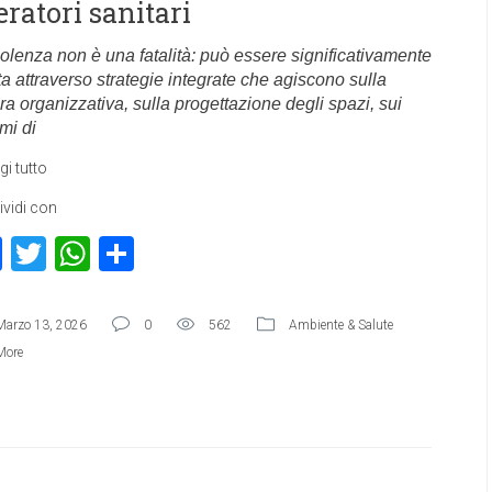
eratori sanitari
iolenza non è una fatalità: può essere significativamente
ta attraverso strategie integrate che agiscono sulla
ra organizzativa, sulla progettazione degli spazi, sui
mi di
gi tutto
vidi con
Facebook
Twitter
WhatsApp
Condividi
Marzo 13, 2026
0
562
Ambiente & Salute
More