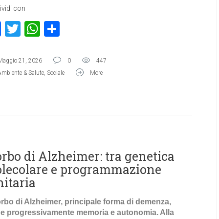
vidi con
Facebook
Twitter
WhatsApp
Condividi
Maggio 21, 2026
0
447
Ambiente & Salute
,
Sociale
More
rbo di Alzheimer: tra genetica
lecolare e programmazione
nitaria
orbo di Alzheimer, principale forma di demenza,
e progressivamente memoria e autonomia. Alla