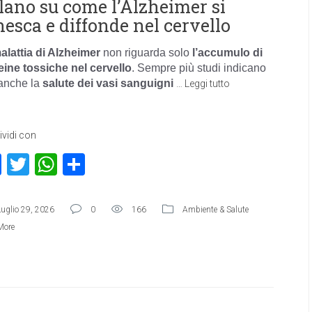
lano su come l’Alzheimer si
nesca e diffonde nel cervello
alattia di Alzheimer
non riguarda solo
l’accumulo di
eine tossiche nel cervello
. Sempre più studi indicano
anche la
salute dei vasi sanguigni
…
Leggi tutto
vidi con
Facebook
Twitter
WhatsApp
Condividi
Luglio 29, 2026
0
166
Ambiente & Salute
More