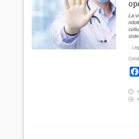
op
La v
ridot
cultu
siste
…
Leg
Condi