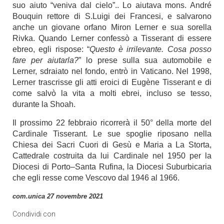
suo aiuto “veniva dal cielo”.. Lo aiutava mons. André
Bouquin rettore di S.Luigi dei Francesi, e salvarono
anche un giovane orfano Miron Lerner e sua sorella
Rivka. Quando Lerner confessò a Tisserant di essere
ebreo, egli rispose: “
Questo è irrilevante. Cosa posso
fare per aiutarla?
” lo prese sulla sua automobile e
Lerner, sdraiato nel fondo, entrò in Vaticano. Nel 1998,
Lerner trascrisse gli atti eroici di Eugène Tisserant e di
come salvò la vita a molti ebrei, incluso se tesso,
durante la Shoah.
Il prossimo 22 febbraio ricorrerà il 50° della morte del
Cardinale Tisserant. Le sue spoglie riposano nella
Chiesa dei Sacri Cuori di Gesù e Maria a La Storta,
Cattedrale costruita da lui Cardinale nel 1950 per la
Diocesi di Porto–Santa Rufina, la Diocesi Suburbicaria
che egli resse come Vescovo dal 1946 al 1966.
com.unica 27 novembre 2021
Condividi con