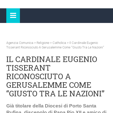
Agenzia Comunica
>
Religione
>
Catholica
>
Il Cardinale Eugenio
Tisserant Riconosciuto A Gerusalemme Come “Giusto Tra Le Nazioni”
IL CARDINALE EUGENIO
TISSERANT
RICONOSCIUTO A
GERUSALEMME COME
“GIUSTO TRA LE NAZIONI”
Già titolare della Diocesi di Porto Santa
Rufina, discepolo di Papa Pio XII e amico di