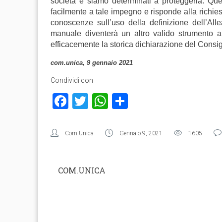
società e siamo determinati a proteggerla. Qu
facilmente a tale impegno e risponde alla richies
conoscenze sull’uso della definizione dell’All
manuale diventerà un altro valido strumento a
efficacemente la storica dichiarazione del Consigl
com.unica, 9 gennaio 2021
Condividi con
Facebook
Twitter
WhatsApp
Condividi
Com.Unica
Gennaio 9, 2021
1605
COM.UNICA