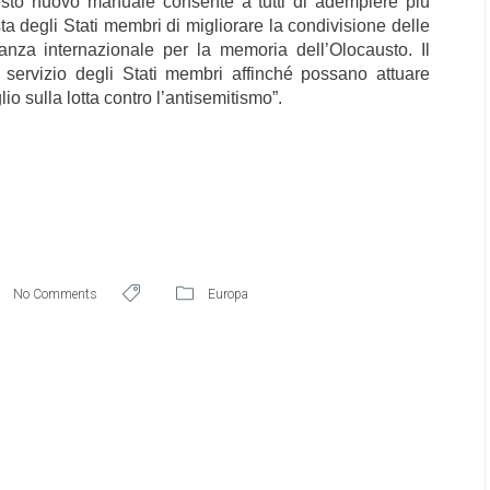
esto nuovo manuale consente a tutti di adempiere più
ta degli Stati membri di migliorare la condivisione delle
eanza internazionale per la memoria dell’Olocausto. Il
 servizio degli Stati membri affinché possano attuare
io sulla lotta contro l’antisemitismo”.
No Comments
Europa