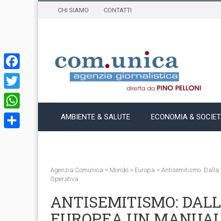
CHI SIAMO
CONTATTI
Facebook
Twitter
WhatsApp
AMBIENTE & SALUTE
ECONOMIA & SOCIE
Condividi
Agenzia Comunica
>
Mondo
>
Europa
>
Antisemitismo: Dalla
Operativa
ANTISEMITISMO: DAL
EUROPEA UN MANUALE