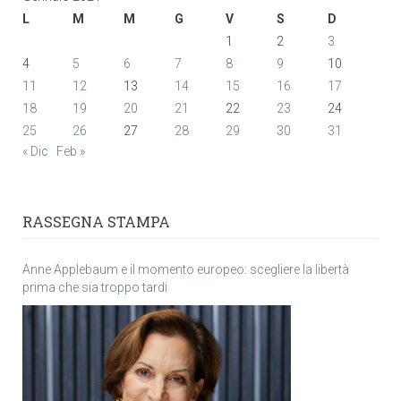
L
M
M
G
V
S
D
1
2
3
4
5
6
7
8
9
10
11
12
13
14
15
16
17
18
19
20
21
22
23
24
25
26
27
28
29
30
31
« Dic
Feb »
RASSEGNA STAMPA
Anne Applebaum e il momento europeo: scegliere la libertà
prima che sia troppo tardi