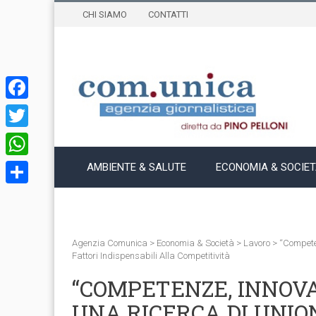
CHI SIAMO
CONTATTI
Facebook
Twitter
WhatsApp
AMBIENTE & SALUTE
ECONOMIA & SOCIE
Condividi
Agenzia Comunica
>
Economia & Società
>
Lavoro
>
“Compete
Fattori Indispensabili Alla Competitività
“COMPETENZE, INNOVAZ
UNA RICERCA DI UNIO