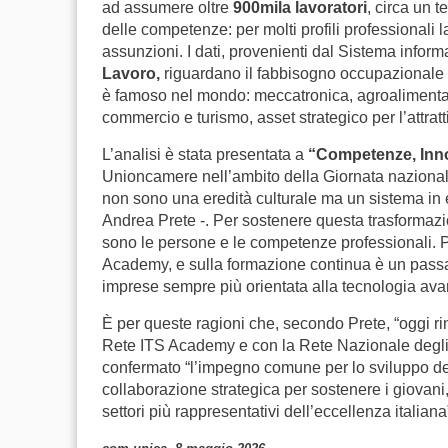
ad assumere oltre
900mila lavoratori
, circa un t
delle competenze: per molti profili professionali l
assunzioni. I dati, provenienti dal Sistema inform
Lavoro,
riguardano il fabbisogno occupazionale d
è famoso nel mondo: meccatronica, agroalimentare
commercio e turismo, asset strategico per l’attratti
L’analisi è stata presentata a
“Competenze, Inno
Unioncamere nell’ambito della Giornata nazional
non sono una eredità culturale ma un sistema in 
Andrea Prete -. Per sostenere questa trasformazion
sono le persone e le competenze professionali. Pu
Academy, e sulla formazione continua è un pass
imprese sempre più orientata alla tecnologia avanz
È per queste ragioni che, secondo Prete, “oggi rin
Rete ITS Academy e con la Rete Nazionale degli Is
confermato “l’impegno comune per lo sviluppo de
collaborazione strategica per sostenere i giovani
settori più rappresentativi dell’eccellenza italiana