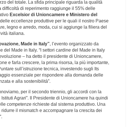
erzo del totale. La sfida principale riguarda la qualità
a difficoltà di reperimento raggiunge il 55% delle
ativo
Excelsior di Unioncamere e Ministero del
elle eccellenze produttive per le quali il nostro Paese
, legno e arredo, moda, cui si aggiunge la filiera del
vità italiana.
vazione, Made in Italy”
, l’evento organizzato da
e del Made in Italy.
“I settori cardine del Made in Italy
evoluzione – ha detto il presidente di Unioncamere,
e e farla crescere, la prima risorsa, la più importante,
ntare sull’istruzione tecnica, investendo sugli Its
aggio essenziale per rispondere alla domanda delle
ata e alla sostenibilità”.
noviamo, per il secondo triennio, gli accordi con la
tituti Agrari”.
Il Presidente di Unioncamere ha quindi
lle competenze richieste dal sistema produttivo. Una
, ridurre il mismatch e accompagnare la crescita dei
”.