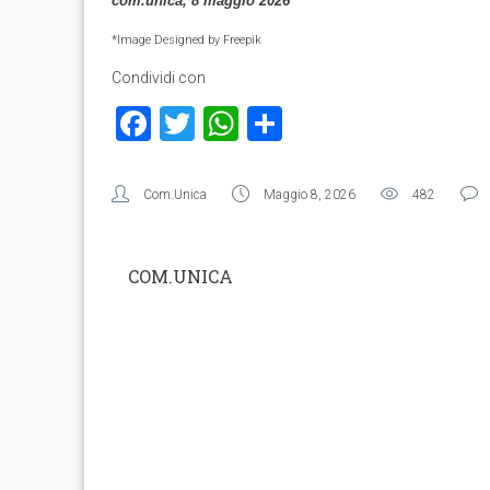
com.unica, 8 maggio 2026
*
Image Designed by Freepik
Condividi con
Facebook
Twitter
WhatsApp
Condividi
Com.Unica
Maggio 8, 2026
482
COM.UNICA