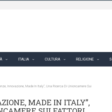
TÀ
ITALIA
CULTURA
RELIGIONE
S
nze, Innovazione, Made In Italy”, Una Ricerca Di Unioncamere Sui
IONE, MADE IN ITALY”,
NCAMERE SUI FATTORI