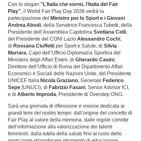
Con lo slogan
“L’Italia che vorrei, l’Italia del Fair
Play”
, il World Fair Play Day 2026 vedrà la
partecipazione del
Ministro per lo Sport e i Giovani
Andrea Abodi
, della Senatrice Francesca Tubetti, della
Presidente dell’Assemblea Capitolina
Svetlana Celli
,
del Presidente del CONI Lazio
Alessandro Cochi
,
di
Rossana Ciuffetti
per Sport e Salute, di
Silvia
Marrara
, Capo dell’Ufficio Diplomazia Sportiva del
Ministero degli Affari Esteri, di
Gherardo Casini
,
Direttore dell’Ufficio di Roma del Dipartimento Affari
Economici e Sociali delle Nazioni Unite, del Presidente
UNICEF Italia
Nicola Graziano
,
Generale
Federico
Sepe
(UNUCI), di
Fabrizio Fasani
, Senior Advisor ICI,
e di
Alberto Improda
, Presidente di Overstep ONG.
Sarà una giornata di riflessione e visione dedicata ai
grandi temi del nostro tempo: dall’origine del concetto di
Fair Play al valore della memoria, dalle regole corrette
dell’informazione alla valorizzazione dei talenti
femminili, dalla tutela della salute fino al ruolo dello
sport come straordinario strumento di educazione,