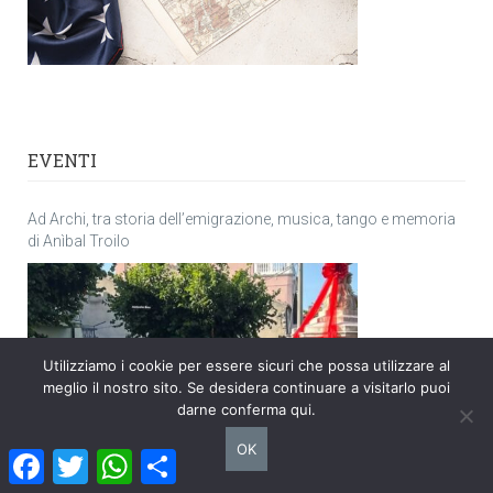
EVENTI
Ad Archi, tra storia dell’emigrazione, musica, tango e memoria
di Anìbal Troilo
Utilizziamo i cookie per essere sicuri che possa utilizzare al
meglio il nostro sito. Se desidera continuare a visitarlo puoi
darne conferma qui.
OK
Facebook
Twitter
WhatsApp
Condividi