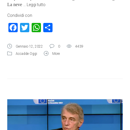
La neve
…
Leggi tutto
Condividi con
Facebook
Twitter
WhatsApp
Condividi
Gennaio 12, 2022
0
4439
Accadde Oggi
More