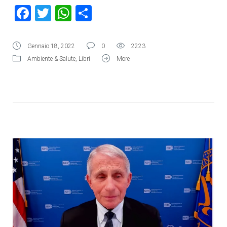
Facebook
Twitter
WhatsApp
Condividi
Gennaio 18, 2022
0
2223
Ambiente & Salute
,
Libri
More