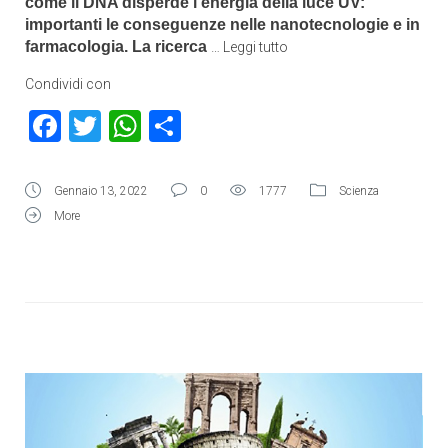
come il DNA disperde l’energia della luce UV:
importanti le conseguenze nelle nanotecnologie e in
farmacologia. La ricerca
…
Leggi tutto
Condividi con
Facebook
Twitter
WhatsApp
Condividi
Gennaio 13, 2022
0
1777
Scienza
More