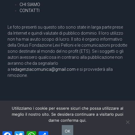
CHI SIAMO
CONTATTI
Le foto presenti su questo sito sono state in larga parte prese
da Internet e quindi valutate di pubblico dominio. Il loro utilizzo
non ha mai avuto scopo di lucro. Il sito è organo informativo
della Onlus Fondazione Levi Pelloni e le comunicazioni prodotte
sono destinate al mondo del no profit (ETS). Se i soggetti o gli
autori avessero qualcosa in contrario alla pubblicazione non
avranno che da segnalarlo
a
redagenziacomunica@gmail.com
e si provvederà alla
rimozione.
Utilizziamo i cookie per essere sicuri che possa utilizzare al
Copyright 2003 com.unica - Tutti i diritti riservati
meglio il nostro sito. Se desidera continuare a visitarlo puoi
Aut. Tribunale di Roma N. 466/2003 dell'11/11/2003
darne conferma qui.
Direttore responsabile: Pino Pelloni [direttore@agenziacomunica.net]
OK
Facebook
Twitter
WhatsApp
Condividi