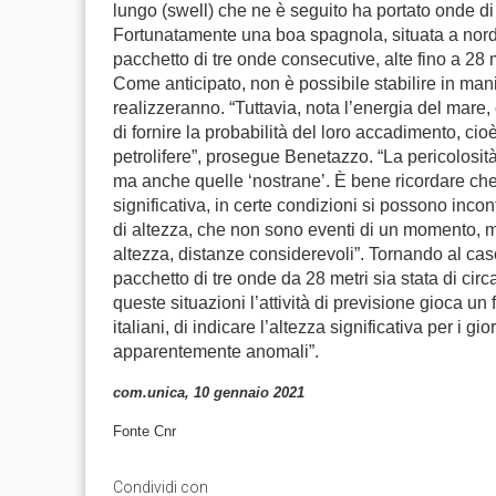
lungo (swell) che ne è seguito ha portato onde di
Fortunatamente una boa spagnola, situata a nord-o
pacchetto di tre onde consecutive, alte fino a 28 m
Come anticipato, non è possibile stabilire in man
realizzeranno. “Tuttavia, nota l’energia del mare,
di fornire la probabilità del loro accadimento, cio
petrolifere”, prosegue Benetazzo. “La pericolosit
ma anche quelle ‘nostrane’. È bene ricordare che
significativa, in certe condizioni si possono inco
di altezza, che non sono eventi di un momento, 
altezza, distanze considerevoli”. Tornando al caso 
pacchetto di tre onde da 28 metri sia stata di cir
queste situazioni l’attività di previsione gioca un
italiani, di indicare l’altezza significativa per i g
apparentemente anomali”.
com.unica, 10 gennaio 2021
Fonte Cnr
Condividi con