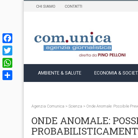
CHI SIAMO
CONTATTI
Facebook
Twitter
WhatsApp
AMBIENTE & SALUTE
ECONOMIA & SOCIE
Condividi
Agenzia Comunica
>
Scienza
>
Onde Anomale: Possibile Prev
ONDE ANOMALE: POSS
PROBABILISTICAMEN