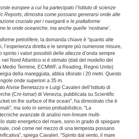
oste europee a cui ha partecipato l’Istituto di scienze
fic Reports, dimostra come possano generarsi onde alte
mazione cruciale per i naviganti e le piattaforme
cerne le onde oceaniche, ma anche quelle ‘nostrane’.
ttaforme petrolifere, la domanda chiave è “quanto alte
, l’esperienza diretta e le sempre più numerose misure,
 spinto i valori possibili delle altezze d’onda sempre
nel Nord Atlantico si è stimato (dati del modello del
i a Medio Termine, ECMWF, a Reading, Regno Unito)
energia della mareggiata, abbia sfiorato i 20 metri. Questo
singole onde superiori a 35 m.
to Alvise Benetazzo e Luigi Cavaleri dell’Istituto di
rche (Cnr-Ismar) di Venezia, pubblicata su Scientific
acket on the surface of the ocean”, ha dimostrato che è
mali”, ma solo in senso probabilistico. “La
 tecniche avanzate di analisi non-lineare multi-
lo stato energetico del mare, sono in grado di spiegare
anomale, cioè come nel mezzo di una tempesta possano
nificativa”, spiega Cavaleri. “Spinto dal vento, il mare