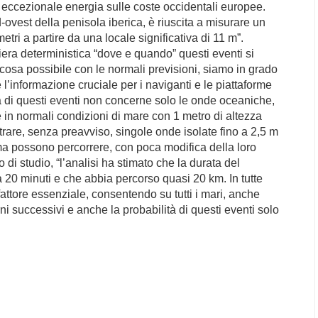
 eccezionale energia sulle coste occidentali europee.
vest della penisola iberica, è riuscita a misurare un
etri a partire da una locale significativa di 11 m”.
iera deterministica “dove e quando” questi eventi si
 cosa possibile con le normali previsioni, siamo in grado
è l’informazione cruciale per i naviganti e le piattaforme
à di questi eventi non concerne solo le onde oceaniche,
 in normali condizioni di mare con 1 metro di altezza
ntrare, senza preavviso, singole onde isolate fino a 2,5 m
ma possono percorrere, con poca modifica della loro
di studio, “l’analisi ha stimato che la durata del
ca 20 minuti e che abbia percorso quasi 20 km. In tutte
 fattore essenziale, consentendo su tutti i mari, anche
iorni successivi e anche la probabilità di questi eventi solo