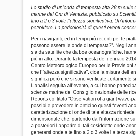
Lo studio di un’onda di tempesta alta 28 m sulle c
marine del Cnr di Venezia, pubblicato su Scienti
fino a 2 o 3 volte l’altezza significativa. Un’infor
petrolifere. La pericolosità di questi eventi con
Per i naviganti, ed in tempi più recenti per le pia
possono essere le onde di tempesta?”. Negli anni
sia da satellite che da boe oceanografiche, hanno
più in alto. Durante la tempesta del gennaio 2014 
Centro Meteorologico Europeo per le Prevision
che l’“altezza significativa”, cioè la misura dell’
significa però che si sono verificate certamente 
L’analisi seguita all’evento, a cui hanno partecipa
scienze marine del Consiglio nazionale delle rice
Reports col titolo “Observation of a giant wave-p
possibile prevedere in anticipo questi “eventi ano
caratterizzazione di onde di tale altezza richiede
dimensionale che, partendo dall’informazione sul
a posteriori l’apparire di tali cosiddette onde 
generarsi onde alte fino a 2 o 3 volte l’altezza sig