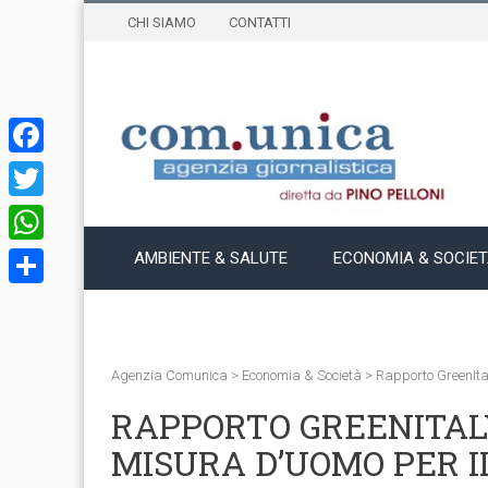
CHI SIAMO
CONTATTI
Facebook
Twitter
WhatsApp
AMBIENTE & SALUTE
ECONOMIA & SOCIE
Condividi
Agenzia Comunica
>
Economia & Società
>
Rapporto GreenIta
RAPPORTO GREENITALY
MISURA D’UOMO PER I