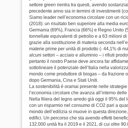
settore green rientra tra questi, avendo sostanz
precedente anno sia in termini di investimenti (c
Siamo leader nell’economia circolare con un riciclo
(2018): un risultato ben superiore alla media eur
Germania (69%), Francia (66%) e Regno Unito (57
tonnellate equivalenti di petrolio e a 63 milioni 
grazie alla sostituzione di materia seconda nell
materie prime per unità di prodotto (- 44,1% di mat
alcuni settori – acciaio e alluminio – i rifiuti pro
pertanto il nostro Paese deve ancora far affidame
sottolineare il potenziale dell’Italia nella valoriz
mondo come produttore di biogas – da frazione or
dopo Germania, Cina e Stati Uniti.
La sostenibilità è oramai presente nelle strategie in
l’economia circolare che avanza all’interno delle
Nella filiera del legno arredo già oggi il 95% del 
con un risparmio nel consumo di CO2 pari a quasi
mondo dell’edilizia si muove in questa direzione, f
edifici. Un percorso che sta avendo effetti benefi
132.000 unità fra il 2019 e il 2021, di cui oltre 9