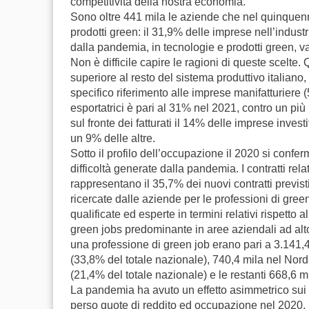
competitività della nostra economia.
Sono oltre 441 mila le aziende che nel quinquenn
prodotti green: il 31,9% delle imprese nell’industr
dalla pandemia, in tecnologie e prodotti green, v
Non è difficile capire le ragioni di queste scelt
superiore al resto del sistema produttivo italiano
specifico riferimento alle imprese manifatturiere (5
esportatrici è pari al 31% nel 2021, contro un pi
sul fronte dei fatturati il 14% delle imprese invest
un 9% delle altre.
Sotto il profilo dell’occupazione il 2020 si conf
difficoltà generate dalla pandemia. I contratti rel
rappresentano il 35,7% dei nuovi contratti previst
ricercate dalle aziende per le professioni di gre
qualificate ed esperte in termini relativi rispetto 
green jobs predominante in aree aziendali ad alt
una professione di green job erano pari a 3.141,4
(33,8% del totale nazionale), 740,4 mila nel Nord
(21,4% del totale nazionale) e le restanti 668,6 
La pandemia ha avuto un effetto asimmetrico sui d
perso quote di reddito ed occupazione nel 2020, pe