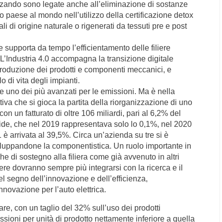
lizzando sono legate anche all’eliminazione di sostanze
rimo paese al mondo nell’utilizzo della certificazione detox
 di origine naturale o rigenerati da tessuti pre e post
e supporta da tempo l’efficientamento delle filiere
. L’Industria 4.0 accompagna la transizione digitale
produzione dei prodotti e componenti meccanici, e
o di vita degli impianti.
te uno dei più avanzati per le emissioni. Ma è nella
uttiva che si gioca la partita della riorganizzazione di uno
n un fatturato di oltre 106 miliardi, pari al 6,2% del
 ibride, che nel 2019 rappresentava solo lo 0,1%, nel 2020
 è arrivata al 39,5%. Circa un’azienda su tre si è
sviluppandone la componentistica. Un ruolo importante in
e di sostegno alla filiera come già avvenuto in altri
iere dovranno sempre più integrarsi con la ricerca e il
el segno dell’innovazione e dell’efficienza,
nnovazione per l’auto elettrica.
fare, con un taglio del 32% sull’uso dei prodotti
missioni per unità di prodotto nettamente inferiore a quella