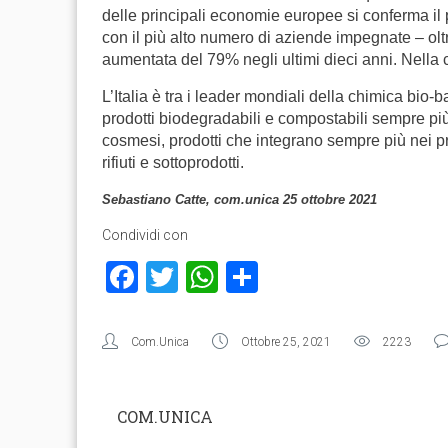
delle principali economie europee si conferma il
con il più alto numero di aziende impegnate – oltr
aumentata del 79% negli ultimi dieci anni. Nella 
L’Italia è tra i leader mondiali della chimica bio
prodotti biodegradabili e compostabili sempre più u
cosmesi, prodotti che integrano sempre più nei p
rifiuti e sottoprodotti.
Sebastiano Catte, com.unica 25 ottobre 2021
Condividi con
Facebook
Twitter
WhatsApp
Condividi
Com.Unica
Ottobre 25, 2021
2223
COM.UNICA