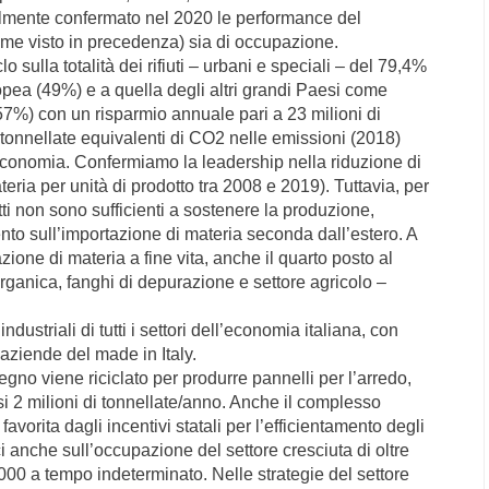
ialmente confermato nel 2020 le performance del
ome visto in precedenza) sia di occupazione.
 sulla totalità dei rifiuti – urbani e speciali – del 79,4%
opea (49%) e a quella degli altri grandi Paesi come
%) con un risparmio annuale pari a 23 milioni di
di tonnellate equivalenti di CO2 nelle emissioni (2018)
’economia. Confermiamo la leadership nella riduzione di
eria per unità di prodotto tra 2008 e 2019). Tuttavia, per
dotti non sono sufficienti a sostenere la produzione,
nto sull’importazione di materia seconda dall’estero. A
zazione di materia a fine vita, anche il quarto posto al
ganica, fanghi di depurazione e settore agricolo –
dustriali di tutti i settori dell’economia italiana, con
 aziende del made in Italy.
legno viene riciclato per produrre pannelli per l’arredo,
 2 milioni di tonnellate/anno. Anche il complesso
avorita dagli incentivi statali per l’efficientamento degli
ci anche sull’occupazione del settore cresciuta di oltre
0.000 a tempo indeterminato. Nelle strategie del settore