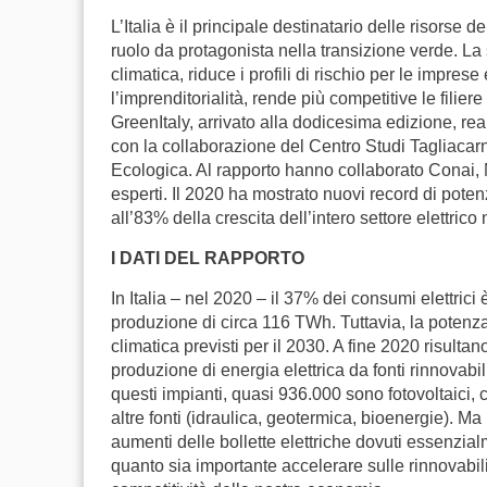
L’Italia è il principale destinatario delle risors
ruolo da protagonista nella transizione verde. La s
climatica, riduce i profili di rischio per le imprese
l’imprenditorialità, rende più competitive le filier
GreenItaly, arrivato alla dodicesima edizione, 
con la collaborazione del Centro Studi Tagliacarn
Ecologica. Al rapporto hanno collaborato Conai,
esperti.
Il 2020 ha mostrato nuovi record di potenz
all’83% della crescita dell’intero settore elettrico 
I DATI DEL RAPPORTO
In Italia – nel 2020 – il 37% dei consumi elettrici 
produzione di circa 116 TWh. Tuttavia, la potenza 
climatica previsti per il 2030. A fine 2020 risultan
produzione di energia elettrica da fonti rinnovab
questi impianti, quasi 936.000 sono fotovoltaici, c
altre fonti (idraulica, geotermica, bioenergie). Ma
aumenti delle bollette elettriche dovuti essenzi
quanto sia importante accelerare sulle rinnovabi