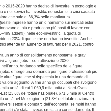
io 2016-2020 hanno deciso di investire in tecnologie e
ia e nei servizi ha investito, nonostante la crisi causata
alore che sale al 36,3% nella manifattura.
e. Queste imprese hanno un dinamismo sui mercati esteri
, innovano di più e producono più posti di lavoro: con
–499 addetti), nelle eco-investitrici la quota di
ù ridotto 20% di quelle che non hanno investito. Anche
itrici attende un aumento di fatturato per il 2021, contro
erma un anno di consolidamento nonostante le gravi
ativi ai green jobs – con attivazione 2020 –
i nell’anno. Andando nello specifico delle figure
en jobs, emerge una domanda per figure professionali più
alle altre figure, che si rispecchia in una domanda di
o valore aggiunto. A fine anno gli occupati che svolgono
 mila unità, di cui 1.060,9 mila unità al Nord-Ovest
-Est (23,6% del totale nazionale), 671,5 mila al Centro
mila unità nel Mezzogiorno (21,3% del totale nazionale).
iversi settori e comparti dell’economia: se molti hanno
r altri c’è stata, invece, crescita o consolidamento. Il