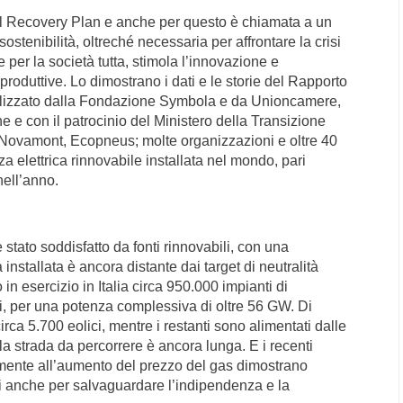
e del Recovery Plan e anche per questo è chiamata a un
ostenibilità, oltreché necessaria per affrontare la crisi
 e per la società tutta, stimola l’innovazione e
e produttive. Lo dimostrano i dati e le storie del Rapporto
realizzato dalla Fondazione Symbola e da Unioncamere,
e e con il patrocinio del Ministero della Transizione
 Novamont, Ecopneus; molte organizzazioni e oltre 40
a elettrica rinnovabile installata nel mondo, pari
nell’anno.
è stato soddisfatto da fonti rinnovabili, con una
installata è ancora distante dai target di neutralità
o in esercizio in Italia circa 950.000 impianti di
ili, per una potenza complessiva di oltre 56 GW. Di
irca 5.700 eolici, mentre i restanti sono alimentati dalle
 la strada da percorrere è ancora lunga. E i recenti
almente all’aumento del prezzo del gas dimostrano
li anche per salvaguardare l’indipendenza e la