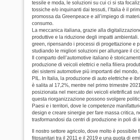
tessile e moda, le soluzioni su cui ci si sta foca
tossiche e/o inquinanti dai tessuti, l’Italia è il p
promossa da Greenpeace e all’impiego di materiali
consumo.
La meccanica italiana, grazie alla digitalizzazion
produttive e la riduzione degli impatti ambientali
green, ripensando i processi di progettazione e 
studiando le migliori soluzioni per allungare il cicl
Il comparto dell’automotive italiano è storicamen
produzione di veicoli elettrici e nella filiera prod
dei sistemi automotive più importanti del mondo, co
PIL. In Italia, la produzione di auto elettriche e
è salita al 17,2%, mentre nel primo trimestre 2021
posizionata nel mercato dei veicoli elettrificati 
questa riorganizzazione possono svolgere politich
Paesi e i territori, dove le competenze manifattur
design e creare sinergie per fare massa critica, n
trasformandosi da centri di produzione in poli di i
Il nostro settore agricolo, dove molto è possibile 
fitosanitari tra il 2011 e il 2019 e una quota di e