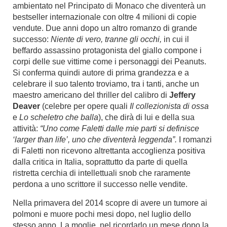
ambientato nel Principato di Monaco che diventerà un
bestseller internazionale con oltre 4 milioni di copie
vendute. Due anni dopo un altro romanzo di grande
successo:
Niente di vero, tranne gli occhi,
in cui il
beffardo assassino protagonista del giallo compone i
corpi delle sue vittime come i personaggi dei Peanuts.
Si conferma quindi autore di prima grandezza e a
celebrare il suo talento troviamo, tra i tanti, anche un
maestro americano del thriller del calibro di
Jeffery
Deaver
(celebre per opere quali
Il collezionista di ossa
e
Lo scheletro che balla
), che dirà di lui e della sua
attività:
“Uno come Faletti dalle mie parti si definisce
‘larger than life’, uno che diventerà leggenda”.
I romanzi
di Faletti non ricevono altrettanta accoglienza positiva
dalla critica in Italia, soprattutto da parte di quella
ristretta cerchia di intellettuali snob che raramente
perdona a uno scrittore il successo nelle vendite.
Nella primavera del 2014 scopre di avere un tumore ai
polmoni e muore pochi mesi dopo, nel luglio dello
stesso anno. La moglie, nel ricordarlo un mese dopo la