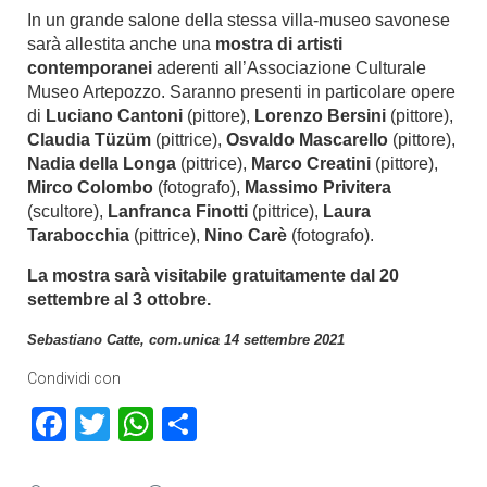
In un grande salone della stessa villa-museo savonese
sarà allestita anche una
mostra di artisti
contemporanei
aderenti all’Associazione Culturale
Museo Artepozzo. Saranno presenti in particolare opere
di
Luciano Cantoni
(pittore),
Lorenzo Bersini
(pittore),
Claudia Tüzüm
(pittrice),
Osvaldo Mascarello
(pittore),
Nadia della Longa
(pittrice),
Marco Creatini
(pittore),
Mirco Colombo
(fotografo),
Massimo Privitera
(scultore),
Lanfranca Finotti
(pittrice),
Laura
Tarabocchia
(pittrice),
Nino Carè
(fotografo).
La mostra sarà visitabile gratuitamente dal 20
settembre al 3 ottobre.
Sebastiano Catte, com.unica 14 settembre 2021
Condividi con
Facebook
Twitter
WhatsApp
Condividi