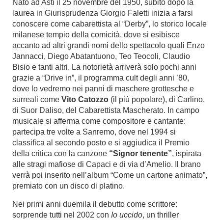
Nato ad Asti il 25 novembre del 1950, subito dopo la
laurea in Giurisprudenza Giorgio Faletti inizia a farsi
conoscere come cabarettista al “Derby”, lo storico locale
milanese tempio della comicità, dove si esibisce
accanto ad altri grandi nomi dello spettacolo quali Enzo
Jannacci, Diego Abatantuono, Teo Teocoli, Claudio
Bisio e tanti altri. La notorietà arriverà solo pochi anni
grazie a “Drive in”, il programma cult degli anni ’80,
dove lo vedremo nei panni di maschere grottesche e
surreali come
Vito Catozzo
(il più popolare), di Carlino,
di Suor Daliso, del Cabarettista Mascherato. In campo
musicale si afferma come compositore e cantante:
partecipa tre volte a Sanremo, dove nel 1994 si
classifica al secondo posto e si aggiudica il Premio
della critica con la canzone
“Signor tenente”
, ispirata
alle stragi mafiose di Capaci e di via d’Amelio. Il brano
verrà poi inserito nell’album “Come un cartone animato”,
premiato con un disco di platino.
Nei primi anni duemila il debutto come scrittore:
sorprende tutti nel 2002 con
Io uccido
, un thriller