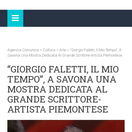
Agenzia Comunica
>
Cultura
>
Arte
>
“Giorgio Faletti, Il Mio Tempo”, A
Savona Una Mostra Dedicata Al Grande Scrittore-Artista Piemontese
“GIORGIO FALETTI, IL MIO
TEMPO”, A SAVONA UNA
MOSTRA DEDICATA AL
GRANDE SCRITTORE-
ARTISTA PIEMONTESE