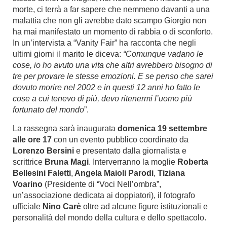
morte, ci terrà a far sapere che nemmeno davanti a una
malattia che non gli avrebbe dato scampo Giorgio non
ha mai manifestato un momento di rabbia o di sconforto.
In un’intervista a “Vanity Fair” ha racconta che negli
ultimi giorni il marito le diceva:
“Comunque vadano le
cose, io ho avuto una vita che altri avrebbero bisogno di
tre per provare le stesse emozioni. E se penso che sarei
dovuto morire nel 2002 e in questi 12 anni ho fatto le
cose a cui tenevo di più, devo ritenermi l’uomo più
fortunato del mondo
”.
La rassegna sarà inaugurata
domenica 19 settembre
alle ore 17
con un evento pubblico coordinato da
Lorenzo Bersini
e presentato dalla giornalista e
scrittrice
Bruna Magi
. Interverranno la moglie
Roberta
Bellesini Faletti
,
Angela Maioli Parodi
,
Tiziana
Voarino
(Presidente di “Voci Nell’ombra”,
un’associazione dedicata ai doppiatori), il fotografo
ufficiale
Nino Carè
oltre ad alcune figure istituzionali e
personalità del mondo della cultura e dello spettacolo.