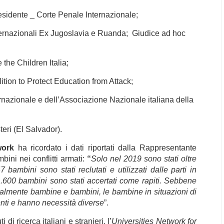
idente _ Corte Penale Internazionale;
nternazionali Ex Jugoslavia e Ruanda;
Giudice ad hoc
 the Children Italia;
tion to Protect Education from Attack;
rnazionale e dell’Associazione Nazionale italiana della
steri (El Salvador).
twork
ha ricordato i dati riportati dalla Rappresentante
ini nei conflitti armati:
“
Solo nel 2019 sono stati oltre
bambini sono stati reclutati e utilizzati dalle parti in
 1.600 bambini sono stati accertati come rapiti. Sebbene
almente bambine e bambini, le bambine in situazioni di
renti e hanno necessità diverse
”.
 di ricerca italiani e stranieri
,
l’
Universities Network for