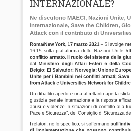
INTERNAZIONALE?
Ne discutono MAECI, Nazioni Unite, 
Internazionale, Save the Children, Gl
Attack
con il contributo di Universiti
Roma/New York, 17 marzo 2021 –
Si svolge
me
16:15 sulla piattaforma delle Nazioni Unite
ht
conflitto armato. Il ruolo del sistema della gi
dal
Ministero degli Affari Esteri e della Co
Belgio; El Salvador; Norvegia; Unione Europe
Unite per i Bambini nei conflitti armati; Sav
from Attack e Universities Network for Childre
Un dibattito aperto e una altrettanto aperta sfid
giustizia penale internazionale la risposta effic
abusi e violenze in situazioni di conflitto alla
Pace e Sicurezza”, del Consiglio di Sicurezza de
I relatori, nello specifico, si soffermano
sull’indi
di implementazione che possono contribuire