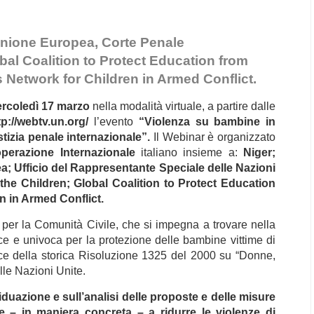
Unione Europea, Corte Penale
obal Coalition
to Protect Education from
es Network for Children in Armed Conflict.
rcoledì 17 marzo
nella modalità virtuale, a partire dalle
tp://webtv.un.org/
l’evento
“Violenza su bambine in
ustizia penale internazionale”.
Il Webinar è
organizzato
operazione Internazionale
italiano insieme a:
Niger;
a; Ufficio del Rappresentante Speciale delle Nazioni
e the Children; Global Coalition to Protect Education
n in Armed Conflict.
a per la Comunità Civile, che si impegna a trovare nella
ace e univoca per la protezione delle bambine vittime di
 luce della storica Risoluzione 1325 del 2000 su “Donne,
lle Nazioni Unite.
viduazione e sull’analisi delle proposte e delle misure
 – in maniera concreta – a ridurre le violenze di