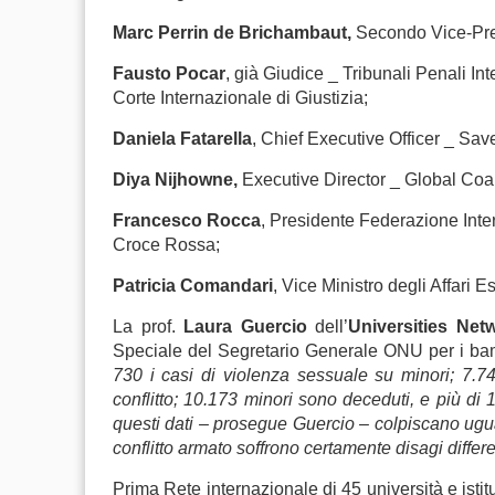
Marc Perrin de Brichambaut,
Secondo Vice-Pres
Fausto Pocar
, già Giudice _ Tribunali Penali I
Corte Internazionale di Giustizia;
Daniela Fatarella
, Chief Executive Officer _ Save
Diya Nijhowne,
Executive Director _ Global Coali
Francesco Rocca
, Presidente Federazione Inte
Croce Rossa;
Patricia Comandari
, Vice Ministro degli Affari E
La prof.
Laura Guercio
dell’
Universities Ne
Speciale del Segretario Generale ONU per i bamb
730 i casi di violenza sessuale su minori; 7.747 
conflitto; 10.173 minori sono deceduti, e più di
questi dati – prosegue Guercio – colpiscano ugu
conflitto armato soffrono certamente disagi diffe
Prima Rete internazionale di 45 università e istituti