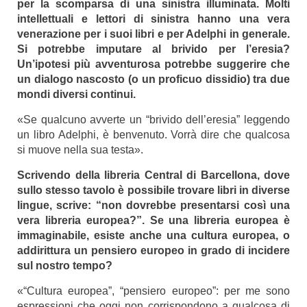
per la scomparsa di una sinistra illuminata. Molti
intellettuali e lettori di sinistra hanno una vera
venerazione per i suoi libri e per Adelphi in generale.
Si potrebbe imputare al brivido per l’eresia?
Un’ipotesi più avventurosa potrebbe suggerire che
un dialogo nascosto (o un proficuo dissidio) tra due
mondi diversi continui.
«Se qualcuno avverte un “brivido dell’eresia” leggendo
un libro Adelphi, è benvenuto. Vorrà dire che qualcosa
si muove nella sua testa».
Scrivendo della libreria Central di Barcellona, dove
sullo stesso tavolo è possibile trovare libri in diverse
lingue, scrive: “non dovrebbe presentarsi così una
vera libreria europea?”. Se una libreria europea è
immaginabile, esiste anche una cultura europea, o
addirittura un pensiero europeo in grado di incidere
sul nostro tempo?
«“Cultura europea”, “pensiero europeo”: per me sono
espressioni che oggi non corrispondono a qualcosa di