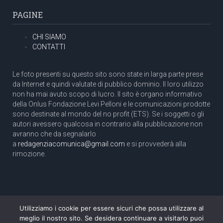
PAGINE
CHI SIAMO
CONTATTI
Le foto presenti su questo sito sono state in larga parte prese
da Internet e quindi valutate di pubblico dominio. Il loro utilizzo
non ha mai avuto scopo di lucro. Il sito è organo informativo
della Onlus Fondazione Levi Pelloni e le comunicazioni prodotte
sono destinate al mondo del no profit (ETS). Se i soggetti o gli
autori avessero qualcosa in contrario alla pubblicazione non
avranno che da segnalarlo
a
redagenziacomunica@gmail.com
e si provvederà alla
rimozione.
Utilizziamo i cookie per essere sicuri che possa utilizzare al
Copyright 2003 com.unica - Tutti i diritti riservati
meglio il nostro sito. Se desidera continuare a visitarlo puoi