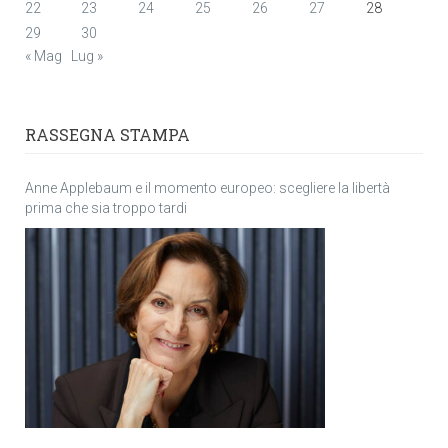
22
23
24
25
26
27
28
29
30
« Mag
Lug »
RASSEGNA STAMPA
Anne Applebaum e il momento europeo: scegliere la libertà
prima che sia troppo tardi