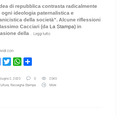
idea di repubblica contrasta radicalmente
 ogni ideologia paternalistica e
anicistica della società”. Alcune riflessioni
Massimo Cacciari (da
La Stampa
) in
asione della
…
Leggi tutto
vidi con
Facebook
Twitter
WhatsApp
Condividi
Giugno 2, 2020
0
2043
Cultura
,
Rassegna Stampa
More