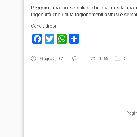
Peppino
era un semplice che già in vita era 
ingenuità che rifiuta ragionamenti astrusi e sempl
Condividi con
Facebook
Twitter
WhatsApp
Condividi
Giugno 2, 2020
0
1566
Cultura
Pagin