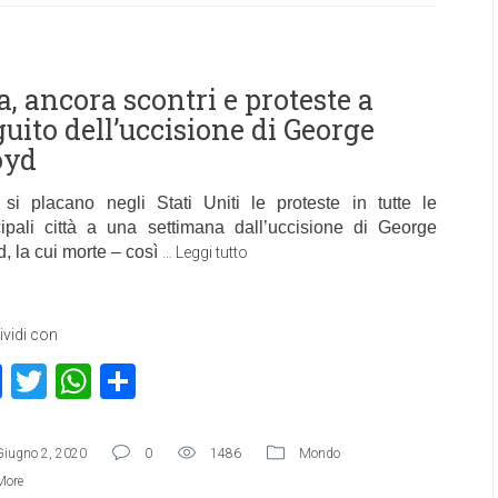
a, ancora scontri e proteste a
guito dell’uccisione di George
oyd
si placano negli Stati Uniti le proteste in tutte le
cipali città a una settimana dall’uccisione di George
d, la cui morte – così
…
Leggi tutto
vidi con
Facebook
Twitter
WhatsApp
Condividi
Giugno 2, 2020
0
1486
Mondo
More