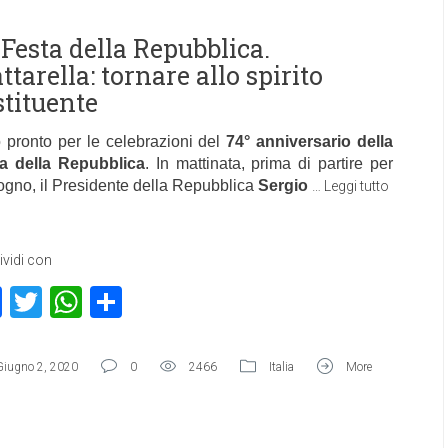
 Festa della Repubblica.
tarella: tornare allo spirito
stituente
o pronto per le celebrazioni del
74° anniversario della
a della Repubblica
. In mattinata, prima di partire per
gno, il Presidente della Repubblica
Sergio
…
Leggi tutto
vidi con
Facebook
Twitter
WhatsApp
Condividi
Giugno 2, 2020
0
2466
Italia
More