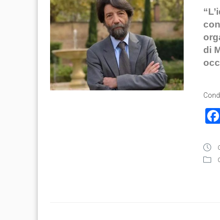
“L’
con
org
di 
occ
Condi