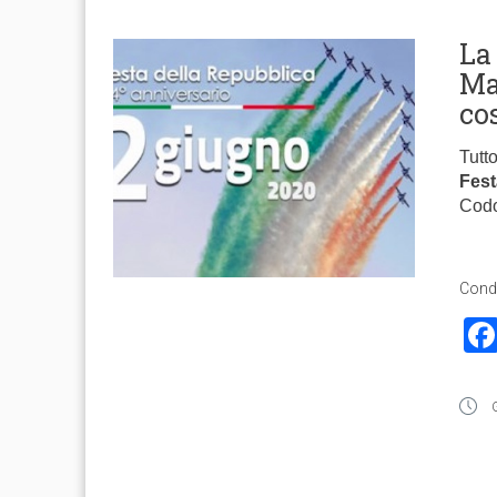
La
Mat
co
Tutt
Fest
Codo
Condi