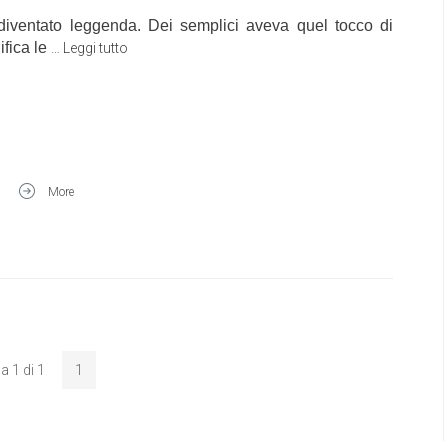
diventato leggenda. Dei semplici aveva quel tocco di
ifica le
…
Leggi tutto
More
a 1 di 1
1