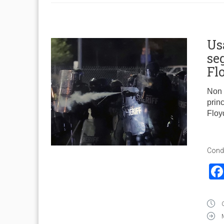
Us
se
Fl
Non 
prin
Floy
Condi