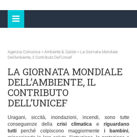
Agenzia Comunica
>
Ambiente & Salute
>
La Giornata Mondiale
Dell’Ambiente, Il Contributo Dell’Unicef
LA GIORNATA MONDIALE
DELL’AMBIENTE, IL
CONTRIBUTO
DELL’UNICEF
Uragani, siccità, inondazioni, incendi, sono tutte
conseguenze della
crisi climatica
e
riguardano
tutti
perché colpiscono maggiormente
i bambini
,