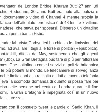
attentatori del London Bridge: Khuram Butt, 27 anni ,di
achid Redouane, 30 anni. Butt era noto alla polizia e
un documentario video di Channel 4 mentre srotola la
ncio dell’attentato terroristico è di 48 feriti e 7 vittime.
anadese, che stava per sposarsi. Disperso un cittadino
vorava per la banca Hsbc.
leader laburista Corbyn ieri ha chiesto le dimissioni del
no, ad avallare i tagli alle forze di polizia (Repubblica).
oot-to-kill, difesa da May, sostenendo che gli agenti
” (Bbc). La Gran Bretagna può fare di più per rafforzare
es. Che sottolinea come i servizi di polizia britannica
a le più potenti al mondo. Le telecamere di sorveglianza
che limitazioni alla raccolta di dati attraverso telefonia
solleva la scomoda domanda di quanto si possa fare per
cciso sette persone nel centro di Londra durante il fine
 giorni, la Gran Bretagna è impegnata così in un nuovo
lla sicurezza.
cato con il consueto tweet le parole di Sadiq Khan, il