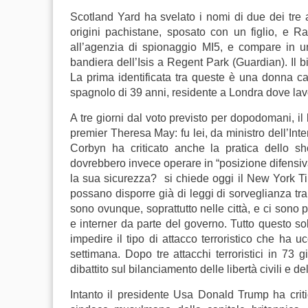
Scotland Yard ha svelato i nomi di due dei tre 
origini pachistane, sposato con un figlio, e R
all’agenzia di spionaggio MI5, e compare in 
bandiera dell’Isis a Regent Park (Guardian). Il bila
La prima identificata tra queste è una donna c
spagnolo di 39 anni, residente a Londra dove la
A tre giorni dal voto previsto per dopodomani, il 
premier Theresa May: fu lei, da ministro dell’Inter
Corbyn ha criticato anche la pratica dello sh
dovrebbero invece operare in “posizione difensiva
la sua sicurezza? si chiede oggi il New York Tim
possano disporre già di leggi di sorveglianza tr
sono ovunque, soprattutto nelle città, e ci sono po
e interner da parte del governo. Tutto questo 
impedire il tipo di attacco terroristico che ha u
settimana. Dopo tre attacchi terroristici in 73
dibattito sul bilanciamento delle libertà civili e de
Intanto il presidente Usa Donald Trump ha criti