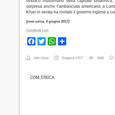
sindaco musulmano della capitale britannica, 
sorpresa anche l’ambasciata americana a Londr
Khan in serata ha invitato il governo inglese a ca
(com.unica, 6 giugno 2017)
Condividi con
Facebook
Twitter
WhatsApp
Condividi
Com.Unica
Giugno 6, 2017
1858
COM.UNICA