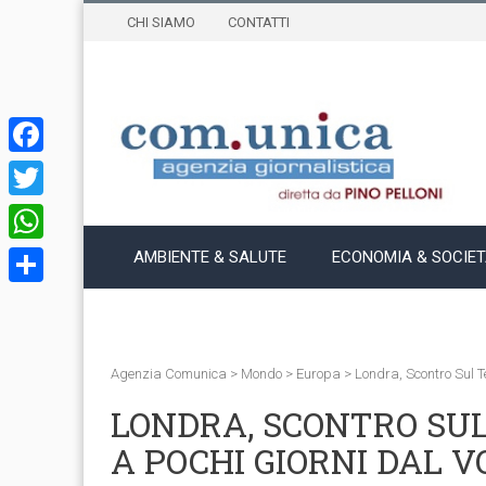
CHI SIAMO
CONTATTI
Facebook
Twitter
WhatsApp
AMBIENTE & SALUTE
ECONOMIA & SOCIE
Condividi
Agenzia Comunica
>
Mondo
>
Europa
>
Londra, Scontro Sul T
LONDRA, SCONTRO SU
A POCHI GIORNI DAL V