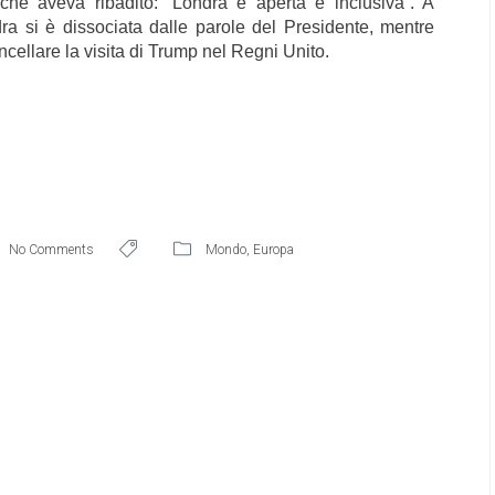
che aveva ribadito: “Londra è aperta e inclusiva”. A
a si è dissociata dalle parole del Presidente, mentre
ncellare la visita di Trump nel Regni Unito.
No Comments
Mondo
,
Europa