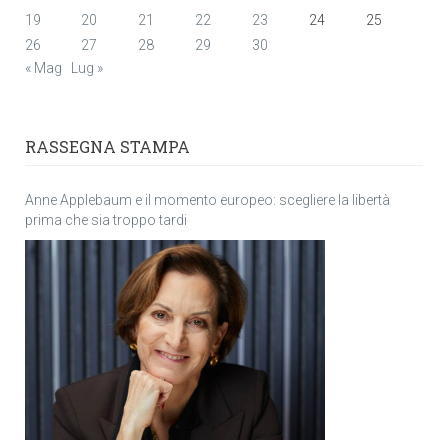
19
20
21
22
23
24
25
26
27
28
29
30
« Mag
Lug »
RASSEGNA STAMPA
Anne Applebaum e il momento europeo: scegliere la libertà
prima che sia troppo tardi