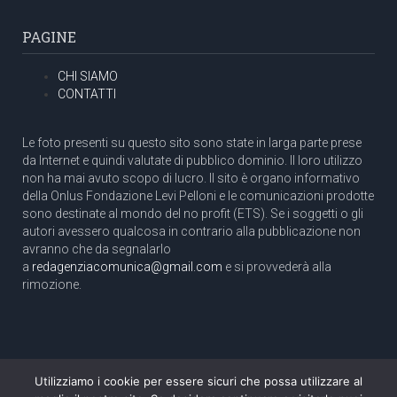
PAGINE
CHI SIAMO
CONTATTI
Le foto presenti su questo sito sono state in larga parte prese
da Internet e quindi valutate di pubblico dominio. Il loro utilizzo
non ha mai avuto scopo di lucro. Il sito è organo informativo
della Onlus Fondazione Levi Pelloni e le comunicazioni prodotte
sono destinate al mondo del no profit (ETS). Se i soggetti o gli
autori avessero qualcosa in contrario alla pubblicazione non
avranno che da segnalarlo
a
redagenziacomunica@gmail.com
e si provvederà alla
rimozione.
Utilizziamo i cookie per essere sicuri che possa utilizzare al
Copyright 2003 com.unica - Tutti i diritti riservati