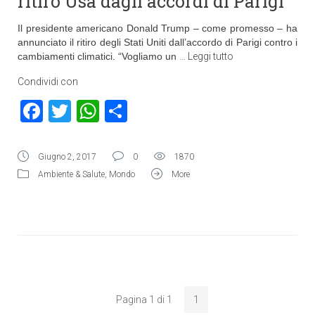
ritiro Usa dagli accordi di Parigi
Il presidente americano Donald Trump – come promesso – ha
annunciato il ritiro degli Stati Uniti dall’accordo di Parigi contro i
cambiamenti climatici. “Vogliamo un
…
Leggi tutto
Condividi con
Facebook
Twitter
WhatsApp
Condividi
Giugno 2, 2017
0
1870
Ambiente & Salute
,
Mondo
More
Pagina 1 di 1
1