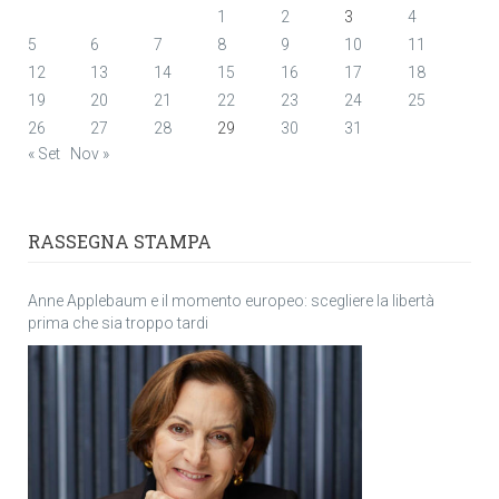
1
2
3
4
5
6
7
8
9
10
11
12
13
14
15
16
17
18
19
20
21
22
23
24
25
26
27
28
29
30
31
« Set
Nov »
RASSEGNA STAMPA
Anne Applebaum e il momento europeo: scegliere la libertà
prima che sia troppo tardi