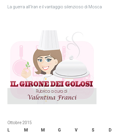
La guerra all’Iran e il vantaggio silenzioso di Mosca
Ottobre 2015
L
M
M
G
V
S
D