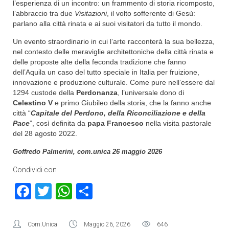
l’esperienza di un incontro: un frammento di storia ricomposto,
l’abbraccio tra due
Visitazioni
, il volto sofferente di Gesù:
parlano alla città rinata e ai suoi visitatori da tutto il mondo.
Un evento straordinario in cui l’arte racconterà la sua bellezza,
nel contesto delle meraviglie architettoniche della città rinata e
delle proposte alte della feconda tradizione che fanno
dell’Aquila un caso del tutto speciale in Italia per fruizione,
innovazione e produzione culturale. Come pure nell’essere dal
1294 custode della
Perdonanza
, l’universale dono di
Celestino V
e primo Giubileo della storia, che la fanno anche
città “
Capitale del Perdono, della Riconciliazione e della
Pace
”, così definita da
papa Francesco
nella visita pastorale
del 28 agosto 2022.
Goffredo Palmerini, com.unica 26 maggio 2026
Condividi con
Facebook
Twitter
WhatsApp
Condividi
Com.Unica
Maggio 26, 2026
646