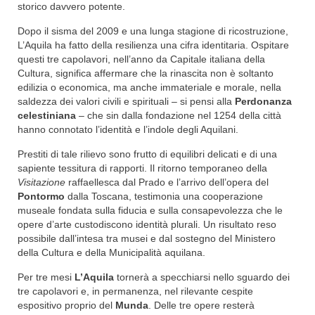
storico davvero potente.
Dopo il sisma del 2009 e una lunga stagione di ricostruzione,
L’Aquila ha fatto della resilienza una cifra identitaria. Ospitare
questi tre capolavori, nell’anno da Capitale italiana della
Cultura, significa affermare che la rinascita non è soltanto
edilizia o economica, ma anche immateriale e morale, nella
saldezza dei valori civili e spirituali – si pensi alla
Perdonanza
celestiniana
– che sin dalla fondazione nel 1254 della città
hanno connotato l’identità e l’indole degli Aquilani.
Prestiti di tale rilievo sono frutto di equilibri delicati e di una
sapiente tessitura di rapporti. Il ritorno temporaneo della
Visitazione
raffaellesca dal Prado e l’arrivo dell’opera del
Pontormo
dalla Toscana, testimonia una cooperazione
museale fondata sulla fiducia e sulla consapevolezza che le
opere d’arte custodiscono identità plurali. Un risultato reso
possibile dall’intesa tra musei e dal sostegno del Ministero
della Cultura e della Municipalità aquilana.
Per tre mesi
L’Aquila
tornerà a specchiarsi nello sguardo dei
tre capolavori e, in permanenza, nel rilevante cespite
espositivo proprio del
Munda
. Delle tre opere resterà