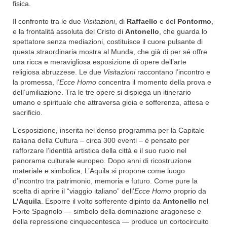
fisica.
Il confronto tra le due
Visitazioni
, di
Raffaello
e del
Pontormo
,
e la frontalità assoluta del Cristo di
Antonello
, che guarda lo
spettatore senza mediazioni, costituisce il cuore pulsante di
questa straordinaria mostra al Munda, che già di per sé offre
una ricca e meravigliosa esposizione di opere dell’arte
religiosa abruzzese. Le due
Visitazioni
raccontano l’incontro e
la promessa, l’
Ecce Homo
concentra il momento della prova e
dell’umiliazione. Tra le tre opere si dispiega un itinerario
umano e spirituale che attraversa gioia e sofferenza, attesa e
sacrificio.
L’esposizione, inserita nel denso programma per la Capitale
italiana della Cultura – circa 300 eventi – è pensato per
rafforzare l’identità artistica della città e il suo ruolo nel
panorama culturale europeo. Dopo anni di ricostruzione
materiale e simbolica, L’Aquila si propone come luogo
d’incontro tra patrimonio, memoria e futuro. Come pure la
scelta di aprire il “viaggio italiano” dell’
Ecce Homo
proprio da
L’Aquila
. Esporre il volto sofferente dipinto da
Antonello
nel
Forte Spagnolo — simbolo della dominazione aragonese e
della repressione cinquecentesca — produce un cortocircuito