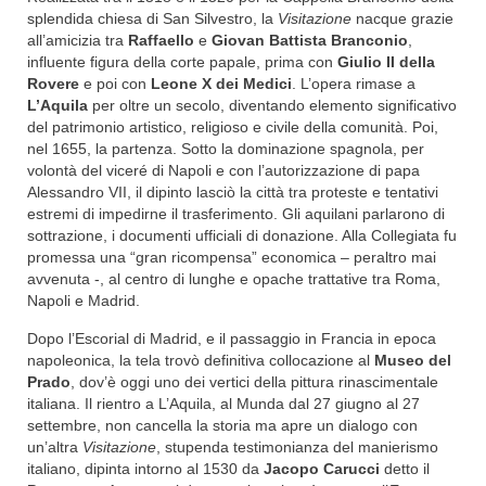
splendida chiesa di San Silvestro, la
Visitazione
nacque grazie
all’amicizia tra
Raffaello
e
Giovan Battista Branconio
,
influente figura della corte papale, prima con
Giulio II della
Rovere
e poi con
Leone X dei Medici
. L’opera rimase a
L’Aquila
per oltre un secolo, diventando elemento significativo
del patrimonio artistico, religioso e civile della comunità. Poi,
nel 1655, la partenza. Sotto la dominazione spagnola, per
volontà del viceré di Napoli e con l’autorizzazione di papa
Alessandro VII, il dipinto lasciò la città tra proteste e tentativi
estremi di impedirne il trasferimento. Gli aquilani parlarono di
sottrazione, i documenti ufficiali di donazione. Alla Collegiata fu
promessa una “gran ricompensa” economica – peraltro mai
avvenuta -, al centro di lunghe e opache trattative tra Roma,
Napoli e Madrid.
Dopo l’Escorial di Madrid, e il passaggio in Francia in epoca
napoleonica, la tela trovò definitiva collocazione al
Museo del
Prado
, dov’è oggi uno dei vertici della pittura rinascimentale
italiana. Il rientro a L’Aquila, al Munda dal 27 giugno al 27
settembre, non cancella la storia ma apre un dialogo con
un’altra
Visitazione
, stupenda testimonianza del manierismo
italiano, dipinta intorno al 1530 da
Jacopo Carucci
detto il