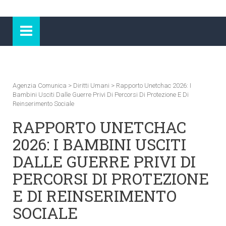
Agenzia Comunica
>
Diritti Umani
>
Rapporto Unetchac 2026: I
Bambini Usciti Dalle Guerre Privi Di Percorsi Di Protezione E Di
Reinserimento Sociale
RAPPORTO UNETCHAC
2026: I BAMBINI USCITI
DALLE GUERRE PRIVI DI
PERCORSI DI PROTEZIONE
E DI REINSERIMENTO
SOCIALE