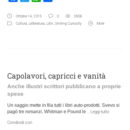
Ottobre 14, 2015
0
2858
Cultura
,
Letteratura
,
Libri
,
Smiling Curiosity
More
Capolavori, capricci e vanità
Anche illustri scrittori pubblicano a proprie
spese
Un saggio mette in fila tutti i libri auto-prodotti. Svevo si
pagò tre romanzi. Whitman e Pound le
…
Leggi tutto
Condividi con