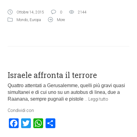
Ottobre 14, 2015
0
2144
Mondo
,
Europa
More
Israele affronta il terrore
Quattro attentati a Gerusalemme, quelli più gravi quasi
simultanei e di cui uno su un autobus di linea, due a
Raanana, sempre pugnali e pistole
…
Leggi tutto
Condividi con
Facebook
Twitter
WhatsApp
Condividi