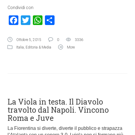
Condividi con
Facebook
Twitter
WhatsApp
Condividi
Ottobre 5, 2015
0
3336
Italia
,
Editoria & Media
More
La Viola in testa. Il Diavolo
travolto dal Napoli. Vincono
Roma e Juve
La Fiorentina si diverte, diverte il pubblico e strapazza
l’Atalanta con un sonoro 3-0. I viola non si fermano più