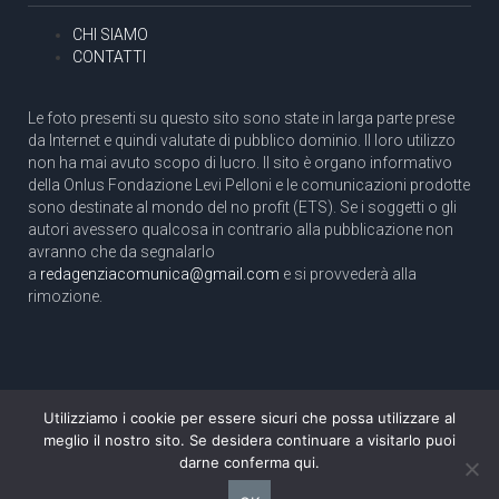
CHI SIAMO
CONTATTI
Le foto presenti su questo sito sono state in larga parte prese
da Internet e quindi valutate di pubblico dominio. Il loro utilizzo
non ha mai avuto scopo di lucro. Il sito è organo informativo
della Onlus Fondazione Levi Pelloni e le comunicazioni prodotte
sono destinate al mondo del no profit (ETS). Se i soggetti o gli
autori avessero qualcosa in contrario alla pubblicazione non
avranno che da segnalarlo
a
redagenziacomunica@gmail.com
e si provvederà alla
rimozione.
Utilizziamo i cookie per essere sicuri che possa utilizzare al
Copyright 2003 com.unica - Tutti i diritti riservati
meglio il nostro sito. Se desidera continuare a visitarlo puoi
Aut. Tribunale di Roma N. 466/2003 dell'11/11/2003
darne conferma qui.
Direttore responsabile: Pino Pelloni [direttore@agenziacomunica.net]