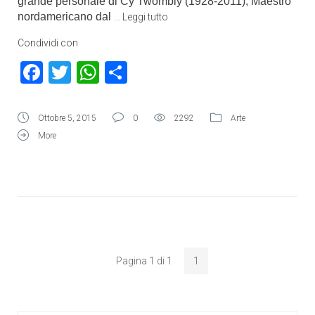
grande personale di Cy Twombly (1928-2011), Maestro
nordamericano dal
…
Leggi tutto
Condividi con
Facebook
Twitter
WhatsApp
Condividi
Ottobre 5, 2015
0
2292
Arte
More
Pagina 1 di 1
1