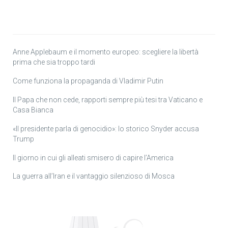
Anne Applebaum e il momento europeo: scegliere la libertà
prima che sia troppo tardi
Come funziona la propaganda di Vladimir Putin
Il Papa che non cede, rapporti sempre più tesi tra Vaticano e
Casa Bianca
«Il presidente parla di genocidio»: lo storico Snyder accusa
Trump
Il giorno in cui gli alleati smisero di capire l’America
La guerra all’Iran e il vantaggio silenzioso di Mosca