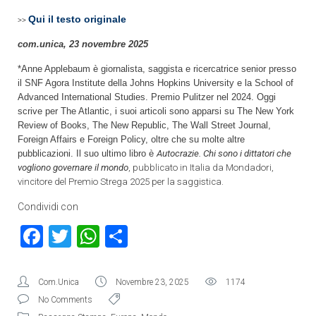
Qui il testo originale
>>
com.unica, 23 novembre 2025
*Anne Applebaum è giornalista, saggista e ricercatrice senior presso
il SNF Agora Institute della Johns Hopkins University e la School of
Advanced International Studies. Premio Pulitzer nel 2024. Oggi
scrive per The Atlantic, i suoi articoli sono apparsi su The New York
Review of Books, The New Republic, The Wall Street Journal,
Foreign Affairs e Foreign Policy, oltre che su molte altre
pubblicazioni. Il suo ultimo libro è
Autocrazie. Chi sono i dittatori che
vogliono governare il mondo
, pubblicato in Italia da Mondadori,
vincitore del Premio Strega 2025 per la saggistica.
Condividi con
Facebook
Twitter
WhatsApp
Condividi
Com.Unica
Novembre 23, 2025
1174
No Comments