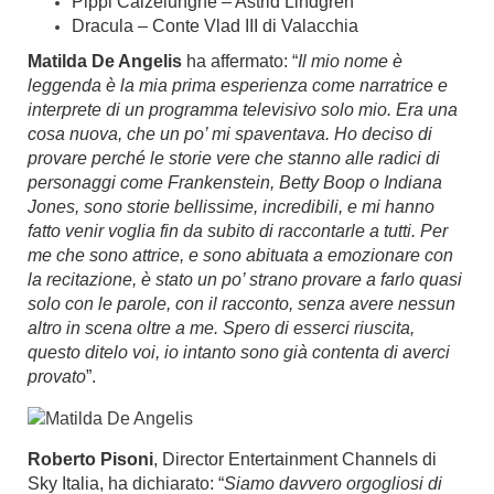
Pippi Calzelunghe – Astrid Lindgren
Dracula – Conte Vlad III di Valacchia
Matilda De Angelis
ha affermato: “
Il mio nome è
leggenda è la mia prima esperienza come narratrice e
interprete di un programma televisivo solo mio. Era una
cosa nuova, che un po’ mi spaventava. Ho deciso di
provare perché le storie vere che stanno alle radici di
personaggi come Frankenstein, Betty Boop o Indiana
Jones, sono storie bellissime, incredibili, e mi hanno
fatto venir voglia fin da subito di raccontarle a tutti. Per
me che sono attrice, e sono abituata a emozionare con
la recitazione, è stato un po’ strano provare a farlo quasi
solo con le parole, con il racconto, senza avere nessun
altro in scena oltre a me. Spero di esserci riuscita,
questo ditelo voi, io intanto sono già contenta di averci
provato
”.
Roberto Pisoni
, Director Entertainment Channels di
Sky Italia, ha dichiarato: “
Siamo davvero orgogliosi di