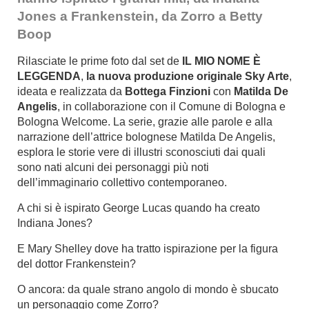
Jones a Frankenstein, da Zorro a Betty
Boop
Rilasciate le prime foto dal set de
IL MIO NOME È
LEGGENDA
,
la nuova produzione originale Sky Arte
,
ideata e realizzata da
Bottega Finzioni
con
Matilda De
Angelis
,
in collaborazione con il Comune di Bologna e
Bologna Welcome.
La serie, grazie alle parole e alla
narrazione dell’attrice bolognese Matilda De Angelis,
esplora le storie vere di illustri sconosciuti dai quali
sono nati alcuni dei personaggi più noti
dell’immaginario collettivo contemporaneo.
A chi si è ispirato George Lucas quando ha creato
Indiana Jones?
E Mary Shelley dove ha tratto ispirazione per la figura
del dottor Frankenstein?
O ancora: da quale strano angolo di mondo è sbucato
un personaggio come Zorro?