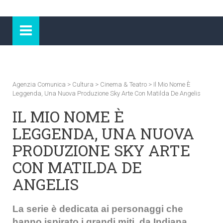
Agenzia Comunica
>
Cultura
>
Cinema & Teatro
>
Il Mio Nome È
Leggenda, Una Nuova Produzione Sky Arte Con Matilda De Angelis
IL MIO NOME È
LEGGENDA, UNA NUOVA
PRODUZIONE SKY ARTE
CON MATILDA DE
ANGELIS
La serie è dedicata ai personaggi che
hanno ispirato i grandi miti,
da Indiana