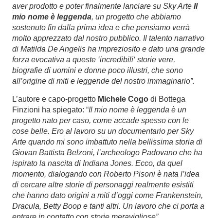
aver prodotto e poter finalmente lanciare su Sky Arte
Il
mio nome è leggenda
, un progetto che abbiamo
sostenuto fin dalla prima idea e che pensiamo verrà
molto apprezzato dal nostro pubblico. Il talento narrativo
di Matilda De Angelis ha impreziosito e dato una grande
forza evocativa a queste ‘incredibili‘ storie vere,
biografie di uomini e donne poco illustri, che sono
all’origine di miti e leggende del nostro immaginario”.
L’autore e capo-progetto
Michele Cogo
di Bottega
Finzioni ha spiegato: “
Il mio nome è leggenda è un
progetto nato per caso, come accade spesso con le
cose belle. Ero al lavoro su un documentario per Sky
Arte quando mi sono imbattuto nella bellissima storia di
Giovan Battista Belzoni, l’archeologo Padovano che ha
ispirato la nascita di Indiana Jones. Ecco, da quel
momento, dialogando con Roberto Pisoni è nata l’idea
di cercare altre storie di personaggi realmente esistiti
che hanno dato origini a miti d’oggi come Frankenstein,
Dracula, Betty Boop e tanti altri. Un lavoro che ci porta a
entrare in contatto con storie meravigliose”
.