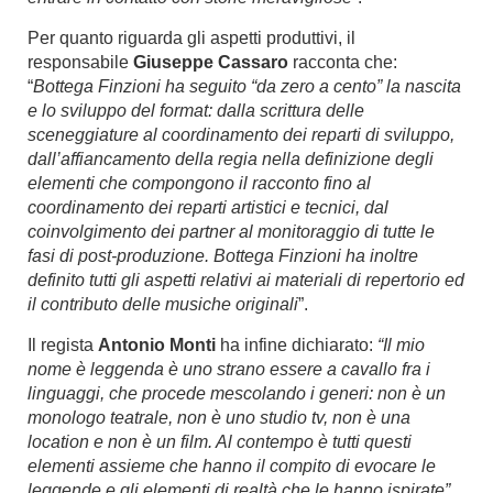
Per quanto riguarda gli aspetti produttivi, il
responsabile
Giuseppe Cassaro
racconta che:
“
Bottega Finzioni ha seguito “da zero a cento” la nascita
e lo sviluppo del format: dalla scrittura delle
sceneggiature al coordinamento dei reparti di sviluppo,
dall’affiancamento della regia nella definizione degli
elementi che compongono il racconto fino al
coordinamento dei reparti artistici e tecnici, dal
coinvolgimento dei partner al monitoraggio di tutte le
fasi di post-produzione. Bottega Finzioni ha inoltre
definito tutti gli aspetti relativi ai materiali di repertorio ed
il contributo delle musiche originali
”.
Il regista
Antonio Monti
ha infine dichiarato:
“Il mio
nome è leggenda è uno strano essere a cavallo fra i
linguaggi, che procede mescolando i generi: non è un
monologo teatrale, non è uno studio tv, non è una
location e non è un film. Al contempo è tutti questi
elementi assieme che hanno il compito di evocare le
leggende e gli elementi di realtà che le hanno ispirate”