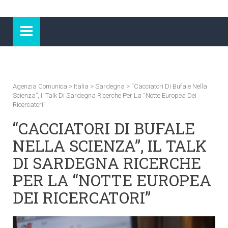
Agenzia Comunica
>
Italia
>
Sardegna
>
“Cacciatori Di Bufale Nella
Scienza”, Il Talk Di Sardegna Ricerche Per La “Notte Europea Dei
Ricercatori”
“CACCIATORI DI BUFALE
NELLA SCIENZA”, IL TALK
DI SARDEGNA RICERCHE
PER LA “NOTTE EUROPEA
DEI RICERCATORI”