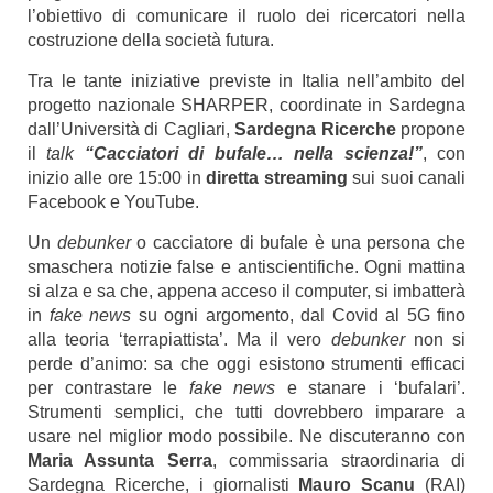
l’obiettivo di comunicare il ruolo dei ricercatori nella
costruzione della società futura.
Tra le tante iniziative previste in Italia nell’ambito del
progetto nazionale SHARPER, coordinate in Sardegna
dall’Università di Cagliari,
Sardegna Ricerche
propone
il
talk
“Cacciatori di bufale… nella scienza!”
, con
inizio alle ore 15:00 in
diretta streaming
sui suoi canali
Facebook e YouTube.
Un
debunker
o cacciatore di bufale è una persona che
smaschera notizie false e antiscientifiche. Ogni mattina
si alza e sa che, appena acceso il computer, si imbatterà
in
fake news
su ogni argomento, dal Covid al 5G fino
alla teoria ‘terrapiattista’. Ma il vero
debunker
non si
perde d’animo: sa che oggi esistono strumenti efficaci
per contrastare le
fake news
e stanare i ‘bufalari’.
Strumenti semplici, che tutti dovrebbero imparare a
usare nel miglior modo possibile.
Ne discuteranno con
Maria Assunta Serra
, commissaria straordinaria di
Sardegna Ricerche, i giornalisti
Mauro Scanu
(RAI)