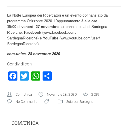
La Notte Europea dei Ricercatori è un evento cofinanziato dal
programma Orizzonte 2020.
L’appuntamento è alle
ore
15:00
di
venerdì 27 novembre
sui canali social di Sardegna
Ricerche:
Facebook
(
www.facebook.com/
SardegnaRicerche
) e
YouTube
(
www.youtube.com/user/
SardegnaRicerche
).
com.unica, 28 novembre 2020
Condividi con
Facebook
Twitter
WhatsApp
Condividi
Com.Unica
Novembre 28, 2020
2629
No Comments
Scienza
,
Sardegna
COM.UNICA