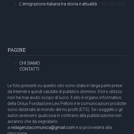
L’emigrazione italiana tra storia e attualità
1 Agosto 2026
PAGINE
CHI SIAMO
CONTATTI
Le foto presenti su questo sito sono state in larga parte prese
da Internet e quindi valutate di pubblico dominio. Il loro utilizzo
non ha mai avuto scopo di lucro. Il sito è organo informativo
della Onlus Fondazione Levi Pelloni e le comunicazioni prodotte
sono destinate al mondo del no profit (ETS). Se i soggetti o gli
autori avessero qualcosa in contrario alla pubblicazione non
avranno che da segnalarlo
a
redagenziacomunica@gmail.com
e si provvederà alla
rimozione.