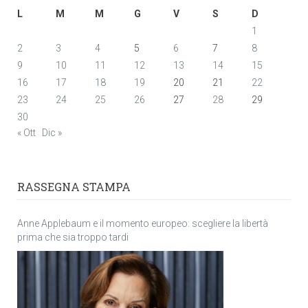
L
M
M
G
V
S
D
1
2
3
4
5
6
7
8
9
10
11
12
13
14
15
16
17
18
19
20
21
22
23
24
25
26
27
28
29
30
« Ott
Dic »
RASSEGNA STAMPA
Anne Applebaum e il momento europeo: scegliere la libertà
prima che sia troppo tardi