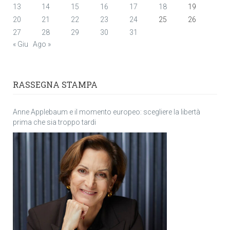
13
14
15
16
17
18
19
20
21
22
23
24
25
26
27
28
29
30
31
« Giu
Ago »
RASSEGNA STAMPA
Anne Applebaum e il momento europeo: scegliere la libertà
prima che sia troppo tardi