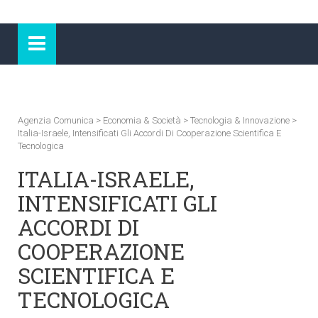
Agenzia Comunica
>
Economia & Società
>
Tecnologia & Innovazione
>
Italia-Israele, Intensificati Gli Accordi Di Cooperazione Scientifica E
Tecnologica
ITALIA-ISRAELE,
INTENSIFICATI GLI
ACCORDI DI
COOPERAZIONE
SCIENTIFICA E
TECNOLOGICA