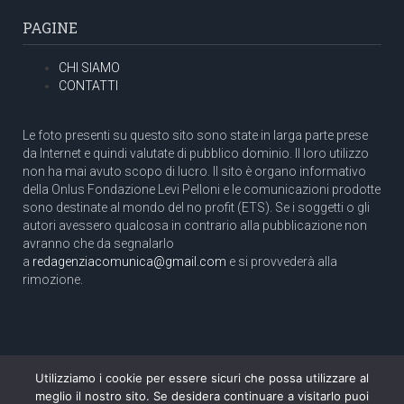
PAGINE
CHI SIAMO
CONTATTI
Le foto presenti su questo sito sono state in larga parte prese
da Internet e quindi valutate di pubblico dominio. Il loro utilizzo
non ha mai avuto scopo di lucro. Il sito è organo informativo
della Onlus Fondazione Levi Pelloni e le comunicazioni prodotte
sono destinate al mondo del no profit (ETS). Se i soggetti o gli
autori avessero qualcosa in contrario alla pubblicazione non
avranno che da segnalarlo
a
redagenziacomunica@gmail.com
e si provvederà alla
rimozione.
Utilizziamo i cookie per essere sicuri che possa utilizzare al
Copyright 2003 com.unica - Tutti i diritti riservati
meglio il nostro sito. Se desidera continuare a visitarlo puoi