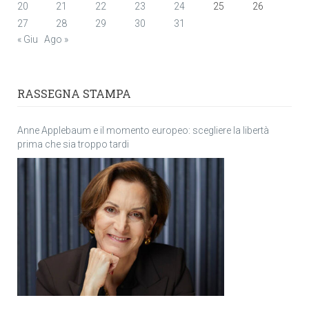
20
21
22
23
24
25
26
27
28
29
30
31
« Giu
Ago »
RASSEGNA STAMPA
Anne Applebaum e il momento europeo: scegliere la libertà
prima che sia troppo tardi