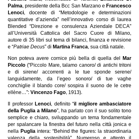
Palma
, presidente della Bcc San Marzano e
Francesco
Lenoci
, docente di “Metodologie e determinazioni
quantitative d’azienda” nell’innovativo corso di laurea
Blended “Direzione e consulenza Aziendale DECA”
all’Università Cattolica del Sacro Cuore di Milano,
autore di 35 libri sul tema di bilanci, finanza e revisione
e “
Patriae Decus
” di
Martina Franca
, sua città natale.
Non poteva avere cornice più bella di quella del
Mar
Piccolo
(“Piccolo Mare, talamo canoro/ di antichi tritoni
e di sirene/ accorrenti a le tue sponde serene/
languidamente, da l’egeo sonoro/ di tue vaghe
conchiglie il blando core/ sospira il suono de le cetre
ellène…”:
Vincenzo Fago
, 1913).
Il professor
Lenoci
, definito “
il migliore ambasciatore
della Puglia a Milano
”, ha parlato con il suo solito tono
semplice e chiaro, sviluppando un tema fondamentale
per spalancare la finestra del futuro nella città jonica e
nella
Puglia
intera: “Behind the figures: la straordinaria
valenza della sostenibilità”. Numeroso e attento il