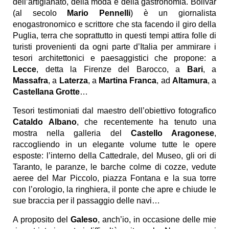
dell’artigianato, della moda e della gastronomia. Bolivar
(al secolo
Mario Pennelli
) è un giornalista
enogastronomico e scrittore che sta facendo il giro della
Puglia, terra che soprattutto in questi tempi attira folle di
turisti provenienti da ogni parte d’Italia per ammirare i
tesori architettonici e paesaggistici che propone: a
Lecce
, detta la Firenze del Barocco, a
Bari
, a
Massafra
, a
Laterza
, a
Martina Franca
, ad
Altamura
, a
Castellana Grotte
…
Tesori testimoniati dal maestro dell’obiettivo fotografico
Cataldo Albano
, che recentemente ha tenuto una
mostra nella galleria del
Castello Aragonese
,
raccogliendo in un elegante volume tutte le opere
esposte: l’interno della Cattedrale, del Museo, gli ori di
Taranto, le paranze, le barche colme di cozze, vedute
aeree del Mar Piccolo, piazza Fontana e la sua torre
con l’orologio, la ringhiera, il ponte che apre e chiude le
sue braccia per il passaggio delle navi…
A proposito del
Galeso
, anch’io, in occasione delle mie