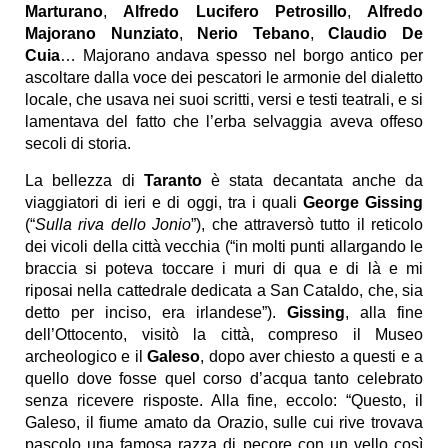
Marturano
,
Alfredo Lucifero Petrosillo
,
Alfredo
Majorano Nunziato
,
Nerio Tebano
,
Claudio De
Cuia
… Majorano andava spesso nel borgo antico per
ascoltare dalla voce dei pescatori le armonie del dialetto
locale, che usava nei suoi scritti, versi e testi teatrali, e si
lamentava del fatto che l’erba selvaggia aveva offeso
secoli di storia.
La bellezza di
Taranto
è stata decantata anche da
viaggiatori di ieri e di oggi, tra i quali
George Gissing
(“
Sulla riva dello Jonio
”), che attraversò tutto il reticolo
dei vicoli della città vecchia (“in molti punti allargando le
braccia si poteva toccare i muri di qua e di là e mi
riposai nella cattedrale dedicata a San Cataldo, che, sia
detto per inciso, era irlandese”).
Gissing
, alla fine
dell’Ottocento, visitò la città, compreso il Museo
archeologico e il
Galeso
, dopo aver chiesto a questi e a
quello dove fosse quel corso d’acqua tanto celebrato
senza ricevere risposte. Alla fine, eccolo: “Questo, il
Galeso, il fiume amato da Orazio, sulle cui rive trovava
pascolo una famosa razza di pecore con un vello così