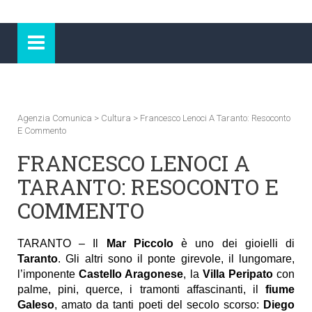
Agenzia Comunica
>
Cultura
>
Francesco Lenoci A Taranto: Resoconto
E Commento
FRANCESCO LENOCI A
TARANTO: RESOCONTO E
COMMENTO
TARANTO – Il
Mar Piccolo
è uno dei gioielli di
Taranto
. Gli altri sono il ponte girevole, il lungomare,
l’imponente
Castello Aragonese
, la
Villa Peripato
con
palme, pini, querce, i tramonti affascinanti, il
fiume
Galeso
, amato da tanti poeti del secolo scorso:
Diego