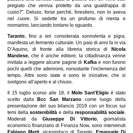
pregiato che veniva protetto da una gualdrappa di
cuoio?”. Deluso, forse perché, forestiero, non lo aveva
nel cuore. Si sedette tra un profumo di menta e
rosmarino, lanciando lontano lo sguardo.
Taranto
, fino a ieri considerata sonnolenta e pigra,
manifesta un fermento culturale. Un paio di anni fa in via
D’Aquino, di fronte alla libreria storica di
Nicola
Mandese
, che è anche editore, la cittadinanza venne
invitata a leggere alcune pagine di
Kafka
e non furono
pochi quelli che aderirono, nonostante l’inclemenza del
tempo. Altre sono state e sono le iniziative, che si
svolgono all’aperto e al chiuso.
Il 15 luglio scorso alle 18, il
Molo Sant’Eligio
è stato
scelto dalla
Bcc San Marzano
come luogo della
presentazione del suo bilancio 2019 con un focus sui
temi della
sostenibilità
e della
responsabilità sociale
.
Moderati da
Giuseppe Di Vittorio
, giornalista
economico finanziario di Finanza Now, sono intervenuti
Fabiano Marti
, vicesindaco di Taranto,
Emanuele Di