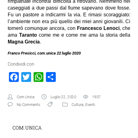
rimpatriate incontrai difficoltà a ritrovarlo. Nemmeno nei
caseggiati a due passi dal fiume sapevano dove fosse.
Fu un pastore a indicarmi la via. E rimasi scoraggiato:
l’ambiente non era più quello dei miei anni giovanili. Ci
tornerò comunque ancora, con
Francesco Lenoci
, che
ama
Taranto
come me e come me ama la storia della
Magna Grecia
.
Franco Presicci, com.unica 22 luglio 2020
Condividi con
Facebook
Twitter
WhatsApp
Condividi
Com.Unica
Luglio 22, 2020
1937
No Comments
Cultura
,
Eventi
COM.UNICA