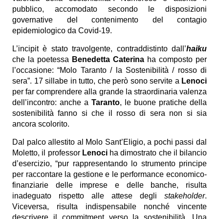
pubblico, accomodato secondo le disposizioni
governative del contenimento del contagio
epidemiologico da Covid-19.
L’incipit è stato travolgente, contraddistinto dall’
haiku
che la poetessa
Benedetta Caterina
ha composto per
l’occasione: “Molo Taranto / la Sostenibilità / rosso di
sera”. 17 sillabe in tutto, che però sono servite a
Lenoci
per far comprendere alla grande la straordinaria valenza
dell’incontro: anche a
Taranto
, le buone pratiche della
sostenibilità fanno si che il rosso di sera non si sia
ancora scolorito.
Dal palco allestito al Molo Sant’Eligio, a pochi passi dal
Moletto, il professor
Lenoci
ha dimostrato che il bilancio
d’esercizio, “pur rappresentando lo strumento principe
per raccontare la gestione e le performance economico-
finanziarie delle imprese e delle banche, risulta
inadeguato rispetto alle attese degli
stakeholder
.
Viceversa, risulta indispensabile nonché vincente
descrivere il commitment verso la sostenibilità. Una