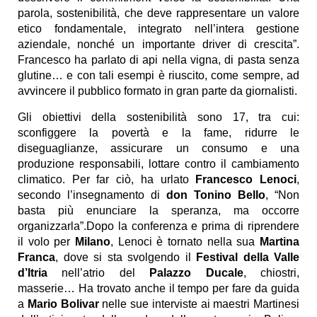
parola, sostenibilità, che deve rappresentare un valore
etico fondamentale, integrato nell’intera gestione
aziendale, nonché un importante driver di crescita”.
Francesco ha parlato di api nella vigna, di pasta senza
glutine… e con tali esempi è riuscito, come sempre, ad
avvincere il pubblico formato in gran parte da giornalisti.
Gli obiettivi della sostenibilità sono 17, tra cui:
sconfiggere la povertà e la fame, ridurre le
diseguaglianze, assicurare un consumo e una
produzione responsabili, lottare contro il cambiamento
climatico. Per far ciò, ha urlato
Francesco Lenoci
,
secondo l’insegnamento di
don Tonino Bello
, “Non
basta più enunciare la speranza, ma occorre
organizzarla”.
Dopo la conferenza e prima di riprendere
il volo per
Milano
, Lenoci è tornato nella sua
Martina
Franca
, dove si sta svolgendo il
Festival della Valle
d’Itria
nell’atrio del
Palazzo Ducale
, chiostri,
masserie… Ha trovato anche il tempo per fare da guida
a
Mario Bolivar
nelle sue interviste ai maestri Martinesi