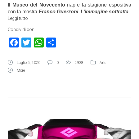
Il
Museo del Novecento
riapre la stagione espositiva
con la mostra
Franco Guerzoni. L’immagine sottratta
…
Leggi tutto
Condividi con
Facebook
Twitter
WhatsApp
Condividi
Luglio 5, 2020
0
2938
Arte
More