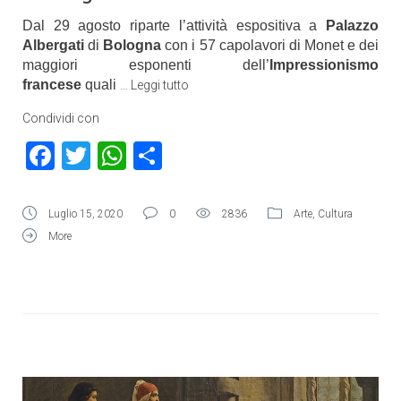
Dal 29 agosto riparte l’attività espositiva a
Palazzo
Albergati
di
Bologna
con i 57 capolavori di Monet e dei
maggiori esponenti dell’
Impressionismo
francese
quali
…
Leggi tutto
Condividi con
Facebook
Twitter
WhatsApp
Condividi
Luglio 15, 2020
0
2836
Arte
,
Cultura
More