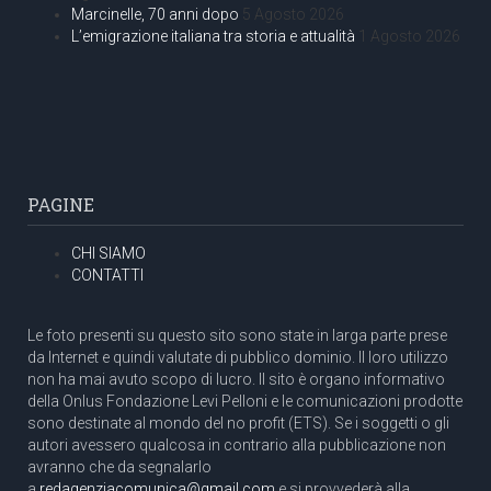
Marcinelle, 70 anni dopo
5 Agosto 2026
L’emigrazione italiana tra storia e attualità
1 Agosto 2026
PAGINE
CHI SIAMO
CONTATTI
Le foto presenti su questo sito sono state in larga parte prese
da Internet e quindi valutate di pubblico dominio. Il loro utilizzo
non ha mai avuto scopo di lucro. Il sito è organo informativo
della Onlus Fondazione Levi Pelloni e le comunicazioni prodotte
sono destinate al mondo del no profit (ETS). Se i soggetti o gli
autori avessero qualcosa in contrario alla pubblicazione non
avranno che da segnalarlo
a
redagenziacomunica@gmail.com
e si provvederà alla