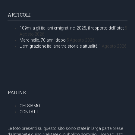
ARTICOLI
109mila gli italiani emigrati nel 2025, il rapporto dell’Istat
5
Agosto 2026
Marcinelle, 70 anni dopo
5 Agosto 2026
L’emigrazione italiana tra storia e attualità
1 Agosto 2026
PAGINE
CHI SIAMO
CONTATTI
Le foto presenti su questo sito sono state in larga parte prese
da Internet e quindi valutate di pubblico dominio. Il loro utilizzo