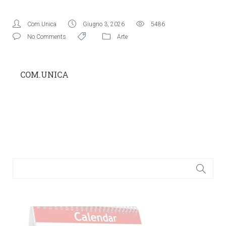
Com.Unica
Giugno 3, 2026
5486
No Comments
Arte
COM.UNICA