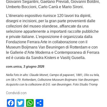
Giovanni Segantini, Gaetano Previati, Giovanni Boldini,
Umberto Boccioni, Carlo Carrà e Mario Sironi.
L’itinerario espositivo riunisce 120 lavori tra dipinti,
disegni e incisioni, per la gran parte provenienti dalle
collezioni del museo olandese, affiancate da una
selezione appartenente a importanti raccolte pubbliche
e private italiane. L’esposizione è organizzata dalla
Fondazione Ferrara Arte in collaborazione con il
Museum Boijmans Van Beuningen di Rotterdam e con
le Gallerie d’Arte Moderna e Contemporanea di Ferrara
ed è curata da Sandra Kisters e Vasilij Gusella.
com.unica, 3 giugno 2026
Nella foto in alto: Claude Monet, Campo di papaveri, 1881, Olio su tela,
cm 58 x 79. Rotterdam, Collezione Museum Boijmans Van Beuningen.
Acquisito con la collezione di D.G. van Beuningen. Foto Studio Tromp
Condividi con
Facebook
Twitter
WhatsApp
Condividi