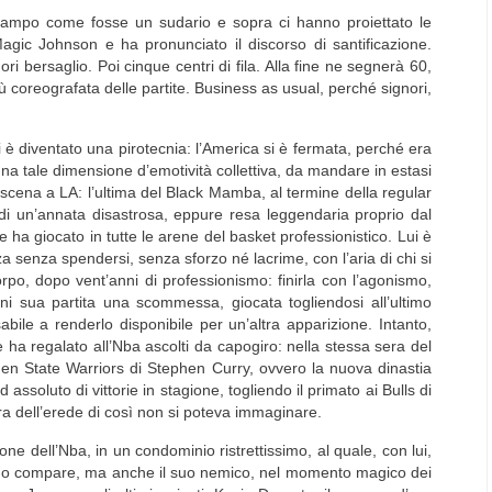
campo come fosse un sudario e sopra ci hanno proiettato le
agic Johnson e ha pronunciato il discorso di santificazione.
ori bersaglio. Poi cinque centri di fila. Alla fine ne segnerà 60,
ù coreografata delle partite. Business as usual, perché signori,
 è diventato una pirotecnia: l’America si è fermata, perché era
una tale dimensione d’emotività collettiva, da mandare in estasi
 scena a LA: l’ultima del Black Mamba, al termine della regular
 di un’annata disastrosa, eppure resa leggendaria proprio dal
e ha giocato in tutte le arene del basket professionistico. Lui è
a senza spendersi, senza sforzo né lacrime, con l’aria di chi si
po, dopo vent’anni di professionismo: finirla con l’agonismo,
ni sua partita una scommessa, giocata togliendosi all’ultimo
ile a renderlo disponibile per un’altra apparizione. Intanto,
e ha regalato all’Nba ascolti da capogiro: nella stessa sera del
den State Warriors di Stephen Curry, ovvero la nuova dinastia
ssoluto di vittorie in stagione, togliendo il primato ai Bulls di
ra dell’erede di così non si poteva immaginare.
one dell’Nba, in un condominio ristrettissimo, al quale, con lui,
 suo compare, ma anche il suo nemico, nel momento magico dei