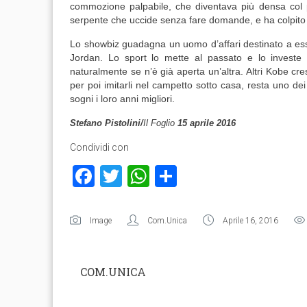
commozione palpabile, che diventava più densa col p
serpente che uccide senza fare domande, e ha colpito c
Lo showbiz guadagna un uomo d’affari destinato a es
Jordan. Lo sport lo mette al passato e lo investe 
naturalmente se n’è già aperta un’altra. Altri Kobe cre
per poi imitarli nel campetto sotto casa, resta uno dei 
sogni i loro anni migliori.
Stefano Pistolini/
Il Foglio
15 aprile 2016
Condividi con
Facebook
Twitter
WhatsApp
Condividi
Image
Com.Unica
Aprile 16, 2016
COM.UNICA