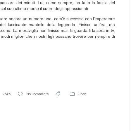
assare dei minuti. Lui, come sempre, ha fatto la faccia del
ol suo ultimo morso il cuore degli appassionati.
sere ancora un numero uno, com’è successo con l’imperatore
del luccicante mantello della leggenda. Finisce un’èra, ma
scono. La meraviglia non finisce mai. E guardarli la sera in tv,
modi migliori che i nostri figli possano trovare per riempire di
2565
No Comments
Sport