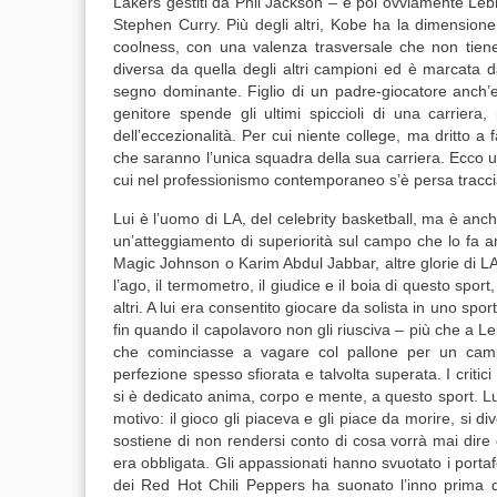
Lakers gestiti da Phil Jackson – e poi ovviamente Lebro
Stephen Curry. Più degli altri, Kobe ha la dimension
coolness, con una valenza trasversale che non tiene
diversa da quella degli altri campioni ed è marcata d
segno dominante. Figlio di un padre-giocatore anch’eg
genitore spende gli ultimi spiccioli di una carriera
dell’eccezionalità. Per cui niente college, ma dritto a 
che saranno l’unica squadra della sua carriera. Ecco un
cui nel professionismo contemporaneo s’è persa tracci
Lui è l’uomo di LA, del celebrity basketball, ma è anch
un’atteggiamento di superiorità sul campo che lo fa a
Magic Johnson o Karim Abdul Jabbar, altre glorie di 
l’ago, il termometro, il giudice e il boia di questo sport,
altri. A lui era consentito giocare da solista in uno spo
fin quando il capolavoro non gli riusciva – più che a Le
che cominciasse a vagare col pallone per un camp
perfezione spesso sfiorata e talvolta superata. I criti
si è dedicato anima, corpo e mente, a questo sport. Lu
motivo: il gioco gli piaceva e gli piace da morire, si 
sostiene di non rendersi conto di cosa vorrà mai dire
era obbligata. Gli appassionati hanno svuotato i portafo
dei Red Hot Chili Peppers ha suonato l’inno prima del