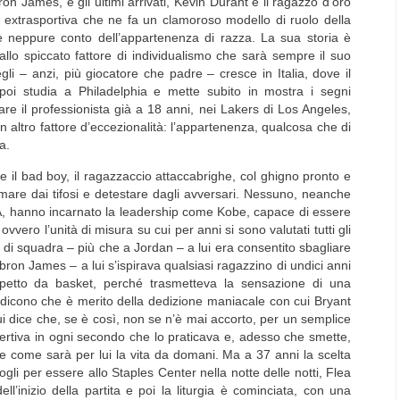
n James, e gli ultimi arrivati, Kevin Durant e il ragazzo d’oro
e extrasportiva che ne fa un clamoroso modello di ruolo della
 neppure conto dell’appartenenza di razza. La sua storia è
allo spiccato fattore di individualismo che sarà sempre il suo
li – anzi, più giocatore che padre – cresce in Italia, dove il
, poi studia a Philadelphia e mette subito in mostra i segni
fare il professionista già a 18 anni, nei Lakers di Los Angeles,
 altro fattore d’eccezionalità: l’appartenenza, qualcosa che di
a.
e il bad boy, il ragazzaccio attaccabrighe, col ghigno pronto e
mare dai tifosi e detestare dagli avversari. Nessuno, neanche
LA, hanno incarnato la leadership come Kobe, capace di essere
 ovvero l’unità di misura su cui per anni si sono valutati tutti gli
rt di squadra – più che a Jordan – a lui era consentito sbagliare
bron James – a lui s’ispirava qualsiasi ragazzino di undici anni
etto da basket, perché trasmetteva la sensazione di una
ci dicono che è merito della dedizione maniacale con cui Bryant
i dice che, se è così, non se n’è mai accorto, per un semplice
divertiva in ogni secondo che lo praticava e, adesso che smette,
 e come sarà per lui la vita da domani. Ma a 37 anni la scelta
gli per essere allo Staples Center nella notte delle notti, Flea
l’inizio della partita e poi la liturgia è cominciata, con una