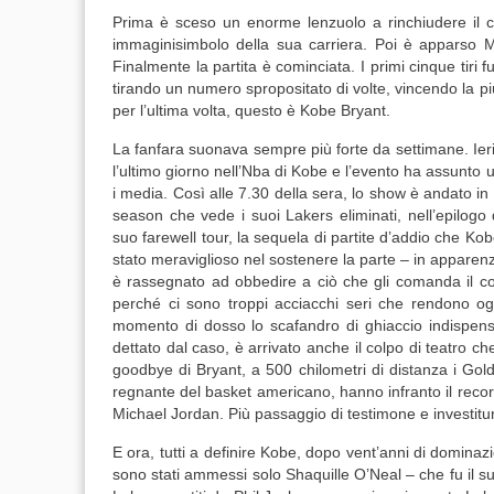
Prima è sceso un enorme lenzuolo a rinchiudere il 
immaginisimbolo della sua carriera. Poi è apparso M
Finalmente la partita è cominciata. I primi cinque tiri fu
tirando un numero spropositato di volte, vincendo la pi
per l’ultima volta, questo è Kobe Bryant.
La fanfara suonava sempre più forte da settimane. Ieri
l’ultimo giorno nell’Nba di Kobe e l’evento ha assunto 
i media. Così alle 7.30 della sera, lo show è andato in
season che vede i suoi Lakers eliminati, nell’epilogo
suo farewell tour, la sequela di partite d’addio che Kob
stato meraviglioso nel sostenere la parte – in apparenz
è rassegnato ad obbedire a ciò che gli comanda il cor
perché ci sono troppi acciacchi seri che rendono og
momento di dosso lo scafandro di ghiaccio indispensab
dettato dal caso, è arrivato anche il colpo di teatro ch
goodbye di Bryant, a 500 chilometri di distanza i Gol
regnante del basket americano, hanno infranto il record a
Michael Jordan. Più passaggio di testimone e investitu
E ora, tutti a definire Kobe, dopo vent’anni di dominazi
sono stati ammessi solo Shaquille O’Neal – che fu il