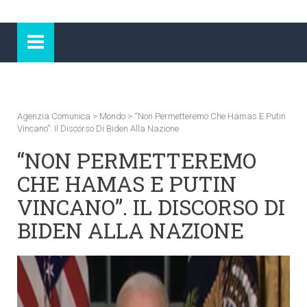
Agenzia Comunica
>
Mondo
>
“Non Permetteremo Che Hamas E Putin
Vincano”. Il Discorso Di Biden Alla Nazione
“NON PERMETTEREMO
CHE HAMAS E PUTIN
VINCANO”. IL DISCORSO DI
BIDEN ALLA NAZIONE