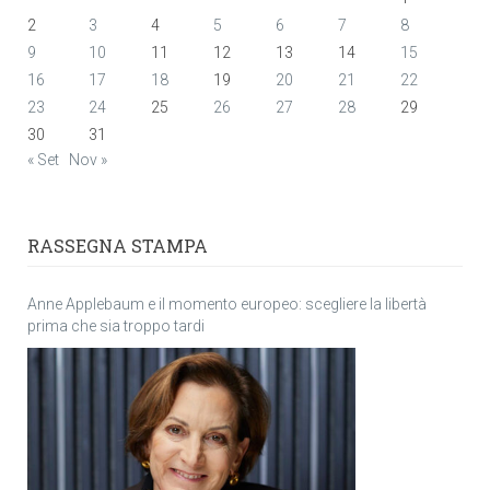
2
3
4
5
6
7
8
9
10
11
12
13
14
15
16
17
18
19
20
21
22
23
24
25
26
27
28
29
30
31
« Set
Nov »
RASSEGNA STAMPA
Anne Applebaum e il momento europeo: scegliere la libertà
prima che sia troppo tardi