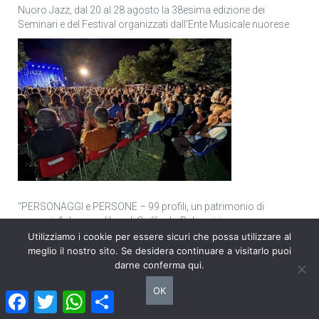
Nuoro Jazz, dal 20 al 28 agosto la 38esima edizione dei
Seminari e del Festival organizzati dall’Ente Musicale nuorese
“PERSONAGGI e PERSONE – 99 profili, un patrimonio di
memoria”, il nuovo libro di Goffredo Palmerini
Utilizziamo i cookie per essere sicuri che possa utilizzare al
meglio il nostro sito. Se desidera continuare a visitarlo puoi
darne conferma qui.
OK
Facebook
Twitter
WhatsApp
Condividi