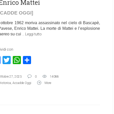
 Enrico Mattei
CCADDE OGGI]
7 ottobre 1962 moriva assassinato nel cielo di Bascapè,
Pavese, Enrico Mattei. La morte di Mattei e l’esplosione
’aereo su cui
…
Leggi tutto
vidi con
Facebook
Twitter
WhatsApp
Condividi
Ottobre 27, 2023
0
14088
Historica
,
Accadde Oggi
More