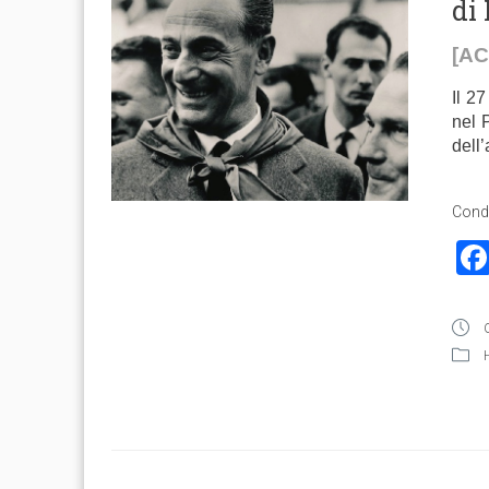
di
[A
Il 2
nel 
dell
Condi