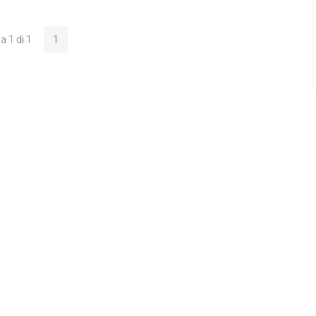
a 1 di 1
1