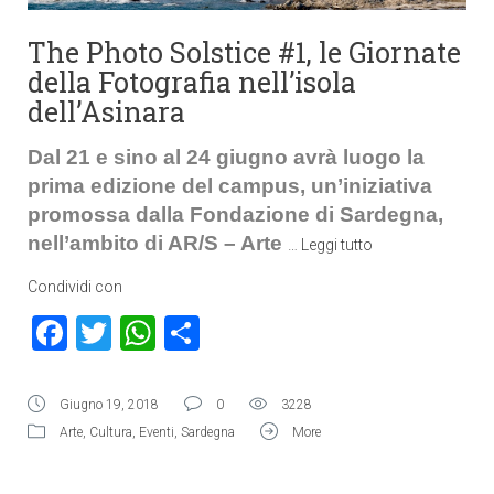
The Photo Solstice #1, le Giornate
della Fotografia nell’isola
dell’Asinara
Dal 21 e sino al 24 giugno avrà luogo la
prima edizione del campus, un’iniziativa
promossa dalla Fondazione di Sardegna,
nell’ambito di AR/S – Arte
…
Leggi tutto
Condividi con
Facebook
Twitter
WhatsApp
Condividi
Giugno 19, 2018
0
3228
Arte
,
Cultura
,
Eventi
,
Sardegna
More