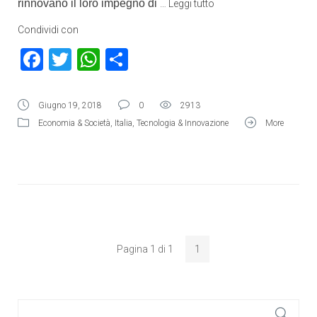
rinnovano il loro impegno di
…
Leggi tutto
Condividi con
Facebook
Twitter
WhatsApp
Condividi
Giugno 19, 2018
0
2913
Economia & Società
,
Italia
,
Tecnologia & Innovazione
More
Pagina 1 di 1
1