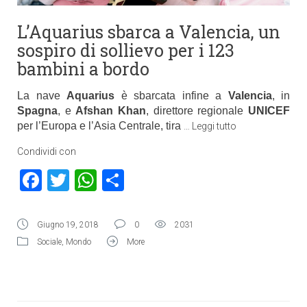
L’Aquarius sbarca a Valencia, un
sospiro di sollievo per i 123
bambini a bordo
La nave
Aquarius
è sbarcata infine a
Valencia
, in
Spagna
,
e
Afshan Khan
, direttore regionale
UNICEF
per l’Europa e l’Asia Centrale, tira
…
Leggi tutto
Condividi con
Facebook
Twitter
WhatsApp
Condividi
Giugno 19, 2018
0
2031
Sociale
,
Mondo
More