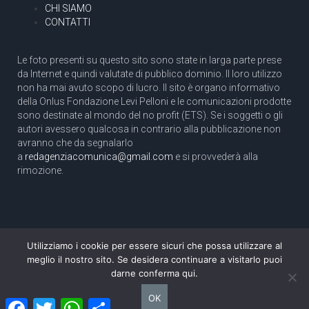
CHI SIAMO
CONTATTI
Le foto presenti su questo sito sono state in larga parte prese
da Internet e quindi valutate di pubblico dominio. Il loro utilizzo
non ha mai avuto scopo di lucro. Il sito è organo informativo
della Onlus Fondazione Levi Pelloni e le comunicazioni prodotte
sono destinate al mondo del no profit (ETS). Se i soggetti o gli
autori avessero qualcosa in contrario alla pubblicazione non
avranno che da segnalarlo
a
redagenziacomunica@gmail.com
e si provvederà alla
rimozione.
Utilizziamo i cookie per essere sicuri che possa utilizzare al
Copyright 2003 com.unica - Tutti i diritti riservati
meglio il nostro sito. Se desidera continuare a visitarlo puoi
Aut. Tribunale di Roma N. 466/2003 dell'11/11/2003
darne conferma qui.
Direttore responsabile: Pino Pelloni [direttore@agenziacomunica.net]
OK
Facebook
Twitter
WhatsApp
Condividi