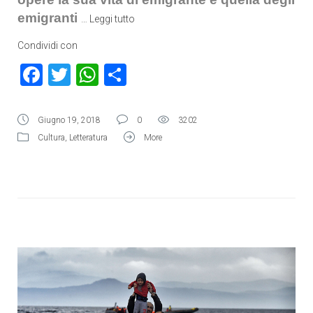
emigranti
…
Leggi tutto
Condividi con
Facebook
Twitter
WhatsApp
Condividi
Giugno 19, 2018
0
3202
Cultura
,
Letteratura
More