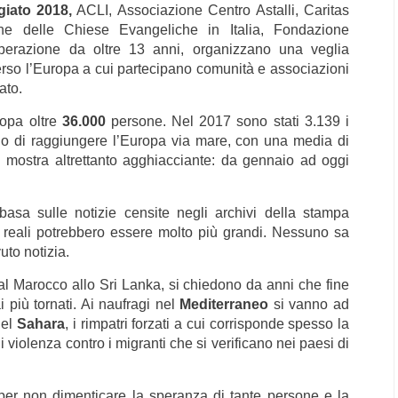
giato 2018,
ACLI, Associazione Centro Astalli, Caritas
one delle Chiese Evangeliche in Italia, Fondazione
perazione da oltre 13 anni, organizzano una veglia
erso l’Europa a cui partecipano comunità e associazioni
iato.
ropa oltre
36.000
persone. Nel 2017 sono stati 3.139 i
no di raggiungere l’Europa via mare, con una media di
i mostra altrettanto agghiacciante: da gennaio ad oggi
asa sulle notizie censite negli archivi della stampa
i reali potrebbero essere molto più grandi. Nessuno sa
uto notizia.
dal Marocco allo Sri Lanka, si chiedono da anni che fine
ai più tornati. Ai naufragi nel
Mediterraneo
si vanno ad
nel
Sahara
, i rimpatri forzati a cui corrisponde spesso la
 violenza contro i migranti che si verificano nei paesi di
per non dimenticare la speranza di tante persone e la