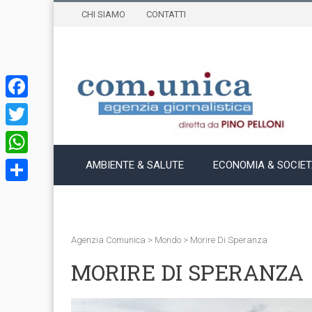
CHI SIAMO
CONTATTI
Facebook
Twitter
WhatsApp
AMBIENTE & SALUTE
ECONOMIA & SOCIE
Condividi
Agenzia Comunica
>
Mondo
>
Morire Di Speranza
MORIRE DI SPERANZA