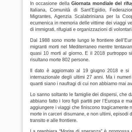
In occasione della
Giornata mondiale del rifu
Italiana, Comunità di Sant’Egidio, Federazi
Migrantes, Agenzia Scalabriniana per la Coo
ecumenica in memoria delle vittime dei viaggi v
di immigrati, rifugiati e organizzazioni di volontar
Dal 1988 sono morte lungo le frontiere dell’Eu
migranti morti nel Mediterraneo mentre tentava
quasi 10 morti al giorno. E il 2018 purtroppo s
risultano morte 802 persone.
Il dato è aggiornato al 19 giugno 2018 e si b
internazionale degli ultimi 27 anni. Ma i numer
quanti siano i naufragi di cui non abbiamo mai av
Lo sanno soltanto le famiglie dei dispersi, che 
abbiano fatto i loro figli partiti per l’Europa e m
aggiungere i viaggi che finiscono tragicamente 
morte in carceri disumane, e non ultimi, episodi di
transito e alle frontiere.
La preghiera “Morire di speranza” è promossa 