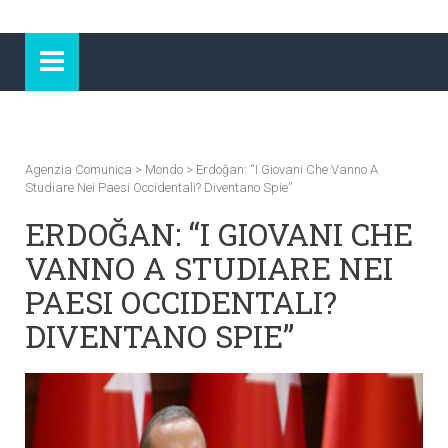
Agenzia Comunica
>
Mondo
>
Erdoğan: “I Giovani Che Vanno A
Studiare Nei Paesi Occidentali? Diventano Spie”
ERDOĞAN: “I GIOVANI CHE
VANNO A STUDIARE NEI
PAESI OCCIDENTALI?
DIVENTANO SPIE”