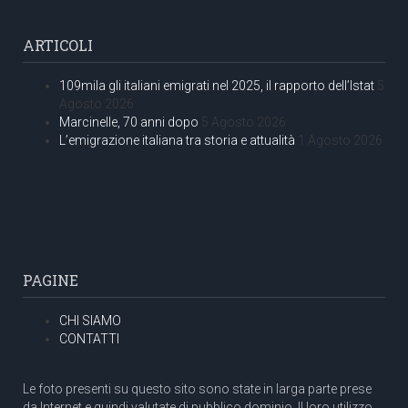
ARTICOLI
109mila gli italiani emigrati nel 2025, il rapporto dell’Istat
5
Agosto 2026
Marcinelle, 70 anni dopo
5 Agosto 2026
L’emigrazione italiana tra storia e attualità
1 Agosto 2026
PAGINE
CHI SIAMO
CONTATTI
Le foto presenti su questo sito sono state in larga parte prese
da Internet e quindi valutate di pubblico dominio. Il loro utilizzo