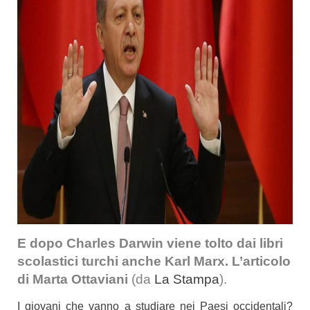
E dopo Charles Darwin viene tolto dai libri
scolastici turchi anche Karl Marx. L’articolo
di Marta Ottaviani
(da
La Stampa
).
I giovani che vanno a studiare nei Paesi occidentali?