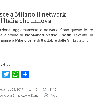
sce a Milano il network
ll’Italia che innova
razione, aggiornamento e network. Sono queste le tre
le d’ordine di
Innovation Nation Forum
, l’evento, in
ramma a Milano venerdì
6 ottobre
dalle 9
…
Leggi tutto
vidi con
Facebook
Twitter
WhatsApp
Condividi
Settembre 25, 2017
0
3146
Tecnologia & Innovazione
,
Eventi
More