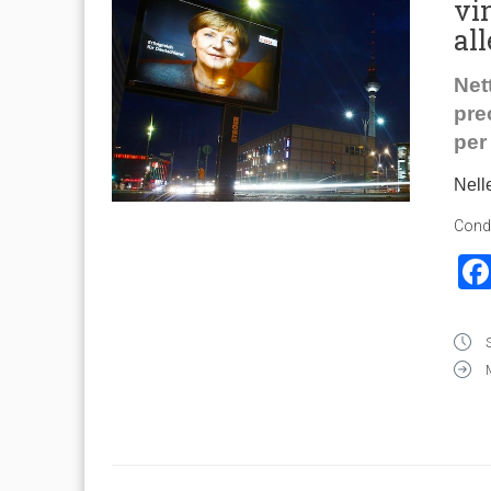
vi
all
Net
pre
per
Nell
Condi