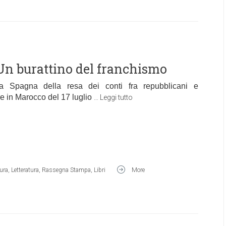
 Un burattino del franchismo
 Spagna della resa dei conti fra repubblicani e
are in Marocco del 17 luglio
…
Leggi tutto
ura
,
Letteratura
,
Rassegna Stampa
,
Libri
More