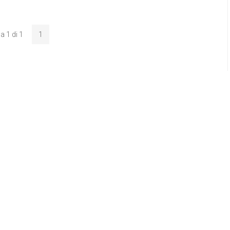
a 1 di 1
1