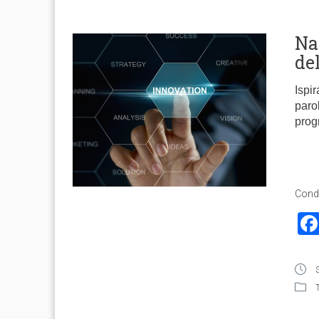
Na
de
Ispi
paro
prog
Condi