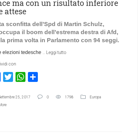
nce ma con un risultato inferiore
e attese
ta sconfitta dell’Spd di Martin Schulz,
occupa il boom dell’estrema destra di Afd,
 la prima volta in Parlamento con 94 seggi.
e elezioni tedesche
…
Leggi tutto
vidi con
Facebook
Twitter
WhatsApp
Condividi
Settembre 25, 2017
0
1798
Europa
More