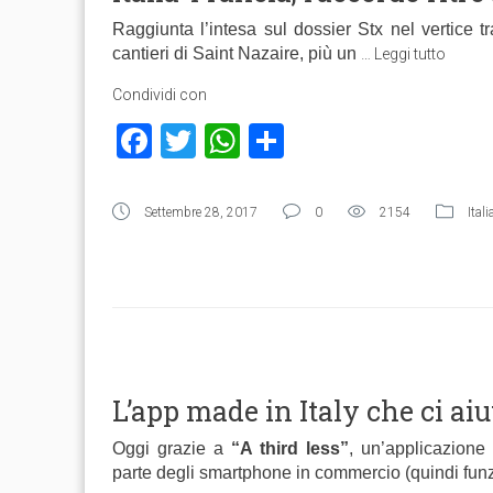
Raggiunta l’intesa sul dossier Stx nel vertice tr
cantieri di Saint Nazaire, più un
…
Leggi tutto
Condividi con
Facebook
Twitter
WhatsApp
Condividi
Settembre 28, 2017
0
2154
Itali
L’app made in Italy che ci aiu
Oggi grazie a
“A third less”
, un’applicazione 
parte degli smartphone in commercio (quindi fun