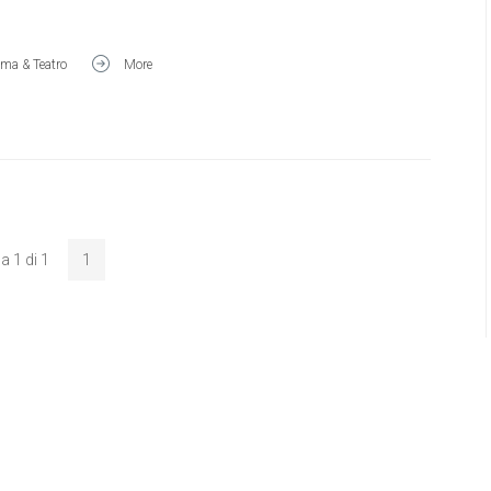
ma & Teatro
More
a 1 di 1
1