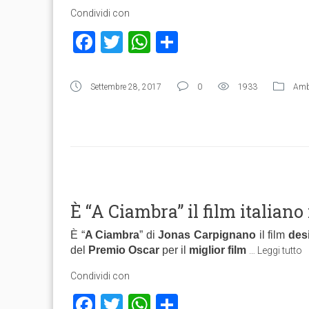
Condividi con
Facebook
Twitter
WhatsApp
Condividi
Settembre 28, 2017
0
1933
Ambi
È “A Ciambra” il film italiano
È “
A Ciambra
” di
Jonas Carpignano
il film
des
del
Premio Oscar
per il
miglior film
…
Leggi tutto
Condividi con
Facebook
Twitter
WhatsApp
Condividi