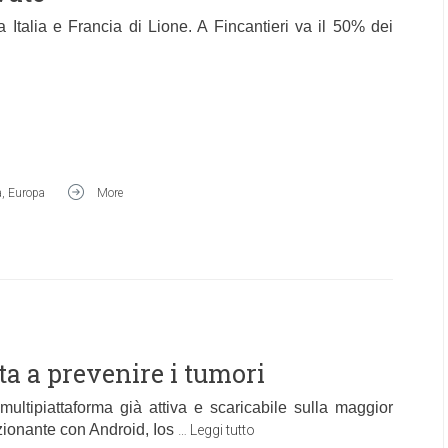
a Italia e Francia di Lione. A Fincantieri va il 50% dei
a
,
Europa
More
ta a prevenire i tumori
multipiattaforma già attiva e scaricabile sulla maggior
zionante con Android, Ios
…
Leggi tutto