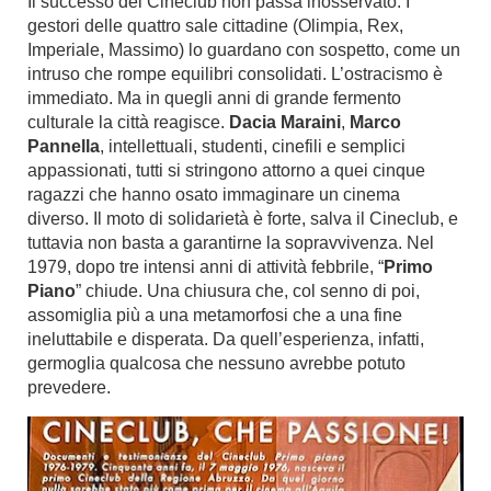
Il successo del Cineclub non passa inosservato. I
gestori delle quattro sale cittadine (Olimpia, Rex,
Imperiale, Massimo) lo guardano con sospetto, come un
intruso che rompe equilibri consolidati. L’ostracismo è
immediato. Ma in quegli anni di grande fermento
culturale la città reagisce.
Dacia Maraini
,
Marco
Pannella
, intellettuali, studenti, cinefili e semplici
appassionati, tutti si stringono attorno a quei cinque
ragazzi che hanno osato immaginare un cinema
diverso. Il moto di solidarietà è forte, salva il Cineclub, e
tuttavia non basta a garantirne la sopravvivenza. Nel
1979, dopo tre intensi anni di attività febbrile, “
Primo
Piano
” chiude. Una chiusura che, col senno di poi,
assomiglia più a una metamorfosi che a una fine
ineluttabile e disperata. Da quell’esperienza, infatti,
germoglia qualcosa che nessuno avrebbe potuto
prevedere.