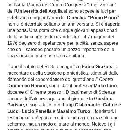
nell’Aula Magna del Centro Congressi “Luigi Zordan”
dell’
Università dell’Aquila
si sono accese le luci per
celebrare i cinquant’anni del
Cineclub “Primo Piano”
,
non si è ricordato soltanto un anniversario. Si è riaperta
una porta. Una porta che cinque giovani appassionati
della settima arte, e dei grandi sogni, il 7 maggio del
1976 decisero di spalancare per la città, senza sapere
che da lì sarebbe passato un pezzo importante della
sua storia culturale non solo aquilana.
Dopo il saluto del Rettore magnifico
Fabio Graziosi
, a
raccontare quella stagione pionieristica, stimolati dalle
domande del caporedattore del quotidiano
il Centro
Domenico Ranieri
, sono stati il professor
Mirko Lino
,
docente di Cinema presso il Dipartimento di Scienze
Umane dell’ateneo aquilano, il giornalista
Giustino
Parisse
, e soprattutto loro:
Luigi Giallonardo
,
Gabriele
Lucci
,
Lucio Panella
e
Massimo Turco
. I fondatori. I
testimoni di un’epoca in cui il cinema non era solo uno
schermo, ma un modo di stare al mondo. Notevoli gli