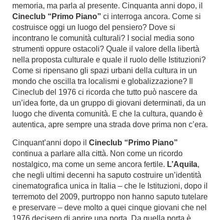
memoria, ma parla al presente. Cinquanta anni dopo, il
Cineclub “Primo Piano”
ci interroga ancora. Come si
costruisce oggi un luogo del pensiero? Dove si
incontrano le comunità culturali? I social media sono
strumenti oppure ostacoli? Quale il valore della libertà
nella proposta culturale e quale il ruolo delle Istituzioni?
Come si ripensano gli spazi urbani della cultura in un
mondo che oscilla tra localismi e globalizzazione? Il
Cineclub del 1976 ci ricorda che tutto può nascere da
un’idea forte, da un gruppo di giovani determinati, da un
luogo che diventa comunità. E che la cultura, quando è
autentica, apre sempre una strada dove prima non c’era.
Cinquant’anni dopo il
Cineclub “Primo Piano”
continua a parlare alla città. Non come un ricordo
nostalgico, ma come un seme ancora fertile.
L’Aquila
,
che negli ultimi decenni ha saputo costruire un’identità
cinematografica unica in Italia – che le Istituzioni, dopo il
terremoto del 2009, purtroppo non hanno saputo tutelare
e preservare – deve molto a quei cinque giovani che nel
1976 decisero di aprire una porta. Da quella porta è