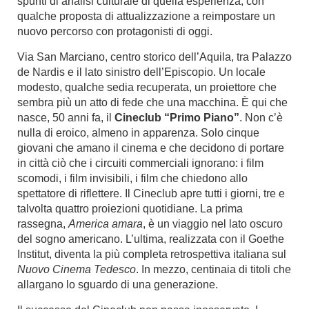
spunti di analisi culturale di quella esperienza, con
qualche proposta di attualizzazione a reimpostare un
nuovo percorso con protagonisti di oggi.
Via San Marciano, centro storico dell’Aquila, tra Palazzo
de Nardis e il lato sinistro dell’Episcopio. Un locale
modesto, qualche sedia recuperata, un proiettore che
sembra più un atto di fede che una macchina. È qui che
nasce, 50 anni fa, il
Cineclub “Primo Piano”
. Non c’è
nulla di eroico, almeno in apparenza. Solo cinque
giovani che amano il cinema e che decidono di portare
in città ciò che i circuiti commerciali ignorano: i film
scomodi, i film invisibili, i film che chiedono allo
spettatore di riflettere. Il Cineclub apre tutti i giorni, tre e
talvolta quattro proiezioni quotidiane. La prima
rassegna,
America amara
, è un viaggio nel lato oscuro
del sogno americano. L’ultima, realizzata con il Goethe
Institut, diventa la più completa retrospettiva italiana sul
Nuovo Cinema Tedesco
. In mezzo, centinaia di titoli che
allargano lo sguardo di una generazione.