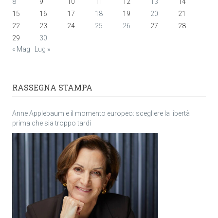
8
9
10
11
12
13
14
15
16
17
18
19
20
21
22
23
24
25
26
27
28
29
30
« Mag
Lug »
RASSEGNA STAMPA
Anne Applebaum e il momento europeo: scegliere la libertà
prima che sia troppo tardi