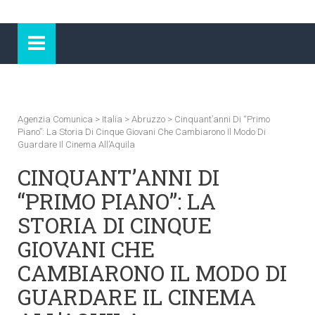
Agenzia Comunica
>
Italia
>
Abruzzo
>
Cinquant’anni Di “Primo
Piano”: La Storia Di Cinque Giovani Che Cambiarono Il Modo Di
Guardare Il Cinema All’Aquila
CINQUANT’ANNI DI
“PRIMO PIANO”: LA
STORIA DI CINQUE
GIOVANI CHE
CAMBIARONO IL MODO DI
GUARDARE IL CINEMA