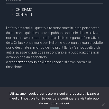
CHI SIAMO
CONTATTI
Le foto presenti su questo sito sono state in larga parte prese
da Internet e quindi valutate di pubblico dominio. Il loro utilizzo
non ha mai avuto scopo di lucro. Il sito è organo informativo
della Onlus Fondazione Levi Pelloni e le comunicazioni prodotte
sono destinate al mondo del no profit (ETS). Se i soggetti o gli
autori avessero qualcosa in contrario alla pubblicazione non
avranno che da segnalarlo
a
redagenziacomunica@gmail.com
e si provvederà alla
rimozione.
Utilizziamo i cookie per essere sicuri che possa utilizzare al
Copyright 2003 com.unica - Tutti i diritti riservati
meglio il nostro sito. Se desidera continuare a visitarlo puoi
Aut. Tribunale di Roma N. 466/2003 dell'11/11/2003
darne conferma qui.
Direttore responsabile: Pino Pelloni [direttore@agenziacomunica.net]