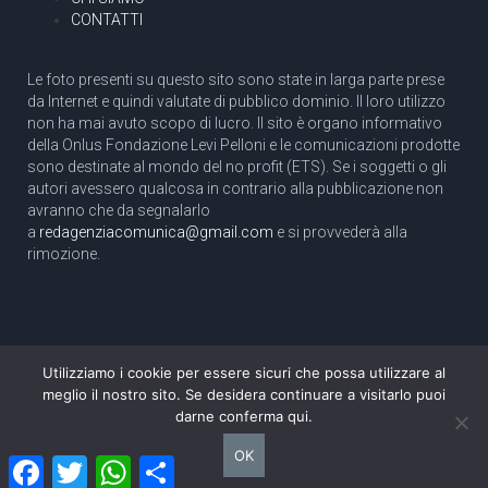
CONTATTI
Le foto presenti su questo sito sono state in larga parte prese
da Internet e quindi valutate di pubblico dominio. Il loro utilizzo
non ha mai avuto scopo di lucro. Il sito è organo informativo
della Onlus Fondazione Levi Pelloni e le comunicazioni prodotte
sono destinate al mondo del no profit (ETS). Se i soggetti o gli
autori avessero qualcosa in contrario alla pubblicazione non
avranno che da segnalarlo
a
redagenziacomunica@gmail.com
e si provvederà alla
rimozione.
Utilizziamo i cookie per essere sicuri che possa utilizzare al
Copyright 2003 com.unica - Tutti i diritti riservati
meglio il nostro sito. Se desidera continuare a visitarlo puoi
Aut. Tribunale di Roma N. 466/2003 dell'11/11/2003
darne conferma qui.
Direttore responsabile: Pino Pelloni [direttore@agenziacomunica.net]
OK
Facebook
Twitter
WhatsApp
Condividi
Design by Ethoslab.