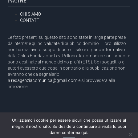
PAGINE
CHI SIAMO
CONTATTI
Le foto presenti su questo sito sono state in larga parte prese
da Internet e quindi valutate di pubblico dominio. Il loro utilizzo
non ha mai avuto scopo di lucro. Il sito è organo informativo
della Onlus Fondazione Levi Pelloni e le comunicazioni prodotte
sono destinate al mondo del no profit (ETS). Se i soggetti o gli
autori avessero qualcosa in contrario alla pubblicazione non
avranno che da segnalarlo
a
redagenziacomunica@gmail.com
e si provvederà alla
rimozione.
Utilizziamo i cookie per essere sicuri che possa utilizzare al
Copyright 2003 com.unica - Tutti i diritti riservati
meglio il nostro sito. Se desidera continuare a visitarlo puoi
Aut. Tribunale di Roma N. 466/2003 dell'11/11/2003
darne conferma qui.