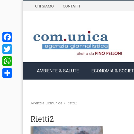
CHI SIAMO
CONTATTI
Facebook
Twitter
WhatsApp
AMBIENTE & SALUTE
ECONOMIA & SOCIE
Condividi
Agenzia Comunica
>
Rietti2
Rietti2