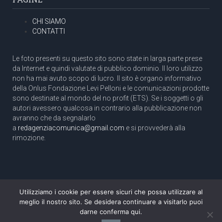
CHI SIAMO
CONTATTI
Le foto presenti su questo sito sono state in larga parte prese
da Internet e quindi valutate di pubblico dominio. Il loro utilizzo
non ha mai avuto scopo di lucro. Il sito è organo informativo
della Onlus Fondazione Levi Pelloni e le comunicazioni prodotte
sono destinate al mondo del no profit (ETS). Se i soggetti o gli
autori avessero qualcosa in contrario alla pubblicazione non
avranno che da segnalarlo
a
redagenziacomunica@gmail.com
e si provvederà alla
rimozione.
Utilizziamo i cookie per essere sicuri che possa utilizzare al
Copyright 2003 com.unica - Tutti i diritti riservati
meglio il nostro sito. Se desidera continuare a visitarlo puoi
Aut. Tribunale di Roma N. 466/2003 dell'11/11/2003
darne conferma qui.
Direttore responsabile: Pino Pelloni [direttore@agenziacomunica.net]