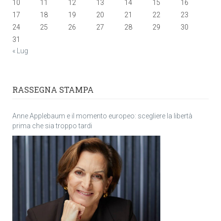
10
11
12
13
14
15
16
17
18
19
20
21
22
23
24
25
26
27
28
29
30
31
« Lug
RASSEGNA STAMPA
Anne Applebaum e il momento europeo: scegliere la libertà
prima che sia troppo tardi