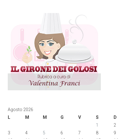
Agosto 2026
L
M
M
G
V
S
D
1
2
3
4
5
6
7
8
9