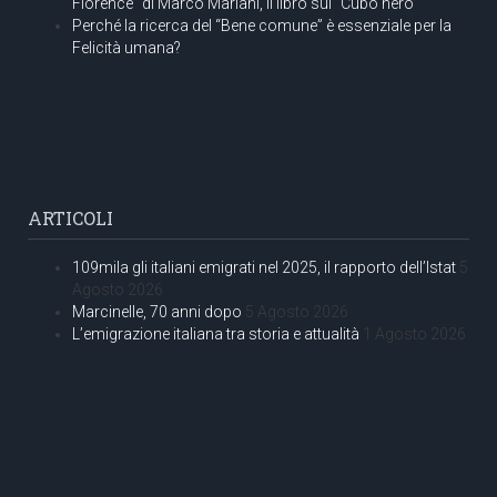
Florence” di Marco Mariani, il libro sul “Cubo nero”
Perché la ricerca del “Bene comune” è essenziale per la
Felicità umana?
ARTICOLI
109mila gli italiani emigrati nel 2025, il rapporto dell’Istat
5
Agosto 2026
Marcinelle, 70 anni dopo
5 Agosto 2026
L’emigrazione italiana tra storia e attualità
1 Agosto 2026