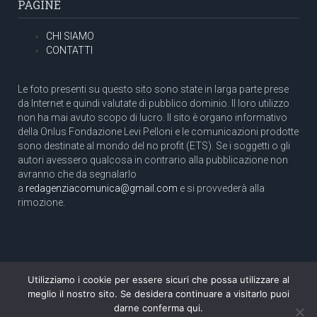
PAGINE
CHI SIAMO
CONTATTI
Le foto presenti su questo sito sono state in larga parte prese
da Internet e quindi valutate di pubblico dominio. Il loro utilizzo
non ha mai avuto scopo di lucro. Il sito è organo informativo
della Onlus Fondazione Levi Pelloni e le comunicazioni prodotte
sono destinate al mondo del no profit (ETS). Se i soggetti o gli
autori avessero qualcosa in contrario alla pubblicazione non
avranno che da segnalarlo
a
redagenziacomunica@gmail.com
e si provvederà alla
rimozione.
Utilizziamo i cookie per essere sicuri che possa utilizzare al
Copyright 2003 com.unica - Tutti i diritti riservati
meglio il nostro sito. Se desidera continuare a visitarlo puoi
Aut. Tribunale di Roma N. 466/2003 dell'11/11/2003
darne conferma qui.