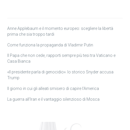
Anne Applebaum e il momento europeo: scegliere la libertà
prima che sia troppo tardi
Come funziona la propaganda di Vladimir Putin
Il Papa che non cede, rapporti sempre più tesi tra Vaticano e
Casa Bianca
«Il presidente parla di genocidio»: lo storico Snyder accusa
Trump
Il giorno in cui gli alleati smisero di capire l’America
La guerra all’Iran e il vantaggio silenzioso di Mosca