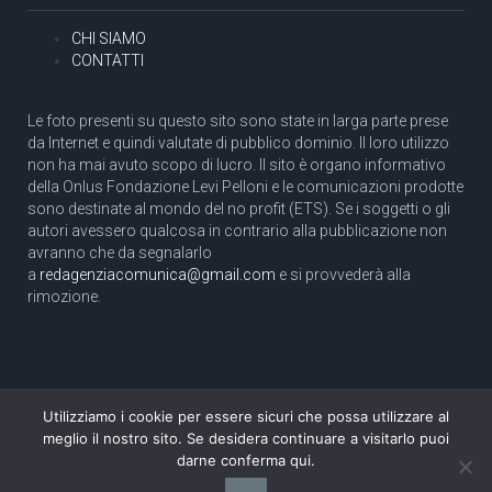
CHI SIAMO
CONTATTI
Le foto presenti su questo sito sono state in larga parte prese
da Internet e quindi valutate di pubblico dominio. Il loro utilizzo
non ha mai avuto scopo di lucro. Il sito è organo informativo
della Onlus Fondazione Levi Pelloni e le comunicazioni prodotte
sono destinate al mondo del no profit (ETS). Se i soggetti o gli
autori avessero qualcosa in contrario alla pubblicazione non
avranno che da segnalarlo
a
redagenziacomunica@gmail.com
e si provvederà alla
rimozione.
Utilizziamo i cookie per essere sicuri che possa utilizzare al
Copyright 2003 com.unica - Tutti i diritti riservati
meglio il nostro sito. Se desidera continuare a visitarlo puoi
Aut. Tribunale di Roma N. 466/2003 dell'11/11/2003
darne conferma qui.
Direttore responsabile: Pino Pelloni [direttore@agenziacomunica.net]